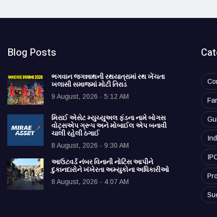
Blog Posts
Cat
ભગવાન જગન્નાથની રથયાત્રામાં રથ ખેંચતા
Co
ખલાસી સમાજમાં મોટી તિરાડ
9 August, 2026 - 5:12 AM
Fa
મિરાઈ એસેટ મ્યુચ્યુઅલ ફંડના નામે બોગસ
Gu
વોટ્સએપ ગ્રૂપ અને મોબાઈલ એપ બનાવી
ચાલી રહેલી ઠગાઈ
Ind
8 August, 2026 - 9:30 AM
IP
આઉટવર્ડ નંબર વિનાની નોટિસ આપીને
દુકાનદારોને ખંખેરતા અમ્યુકોના અધિકારીઓ
Pro
8 August, 2026 - 4:07 AM
Su