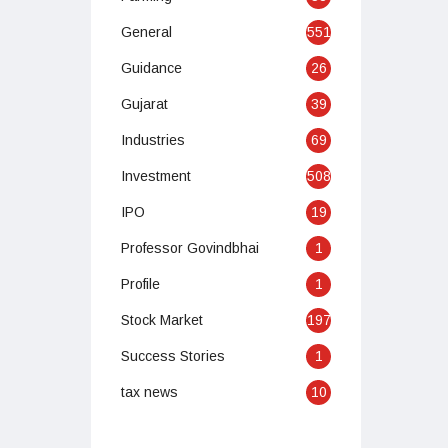
General
551
Guidance
26
Gujarat
39
Industries
69
Investment
508
IPO
19
Professor Govindbhai
1
Profile
1
Stock Market
197
Success Stories
1
tax news
10