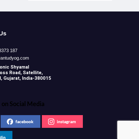
 Us
8373 187
rantudyog.com
onic
Shyamal
ss Road, Satellite,
 Gujarat, India-380015
 on Social Media
facebook
instagram
din