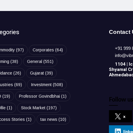
egories
Contact
+91 999 
mmodity
(97)
Corporates
(64)
info@vib
rming
(38)
General
(551)
1104 | Ic
Shyamal Cro
idance
(26)
Gujarat
(39)
Ahmedabad,
ustries
(69)
Investment
(508)
O
(19)
Professor Govindbhai
(1)
Follow us
file
(1)
Stock Market
(197)
x
ccess Stories
(1)
tax news
(10)
linke