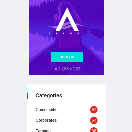
Categories
Commodity
97
Corporates
64
Farming
38