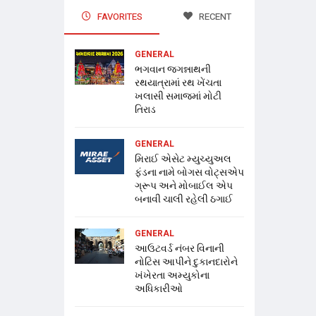
FAVORITES
RECENT
GENERAL
ભગવાન જગન્નાથની
રથયાત્રામાં રથ ખેંચતા
ખલાસી સમાજમાં મોટી
તિરાડ
GENERAL
મિરાઈ એસેટ મ્યુચ્યુઅલ
ફંડના નામે બોગસ વોટ્સએપ
ગ્રૂપ અને મોબાઈલ એપ
બનાવી ચાલી રહેલી ઠગાઈ
GENERAL
આઉટવર્ડ નંબર વિનાની
નોટિસ આપીને દુકાનદારોને
ખંખેરતા અમ્યુકોના
અધિકારીઓ