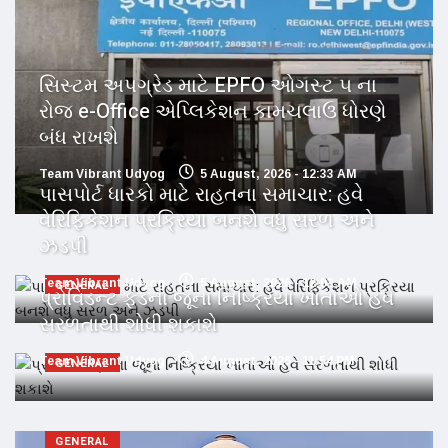
સિસ્ટમ અપગ્રેડ માટે EPFO ઓગસ્ટ ૫ ના
રોજ e-Office એપ્લિકેશન કામચલાઉ ધોરણે
બંધ રાખશે
Team Vibrant Udyog
5 August, 2026 - 12:33 AM
પાસપોર્ટ ધારકો માટે રાહતના સમાચાર: હવે
વેરિફિકેશન પ્રક્રિયા બનશે વધુ સરળ અને
ઝડપી
Team Vibrant Udyog
5 August, 2026 - 12:03 AM
GENERAL
પ્રોવિડન્ટ ફંડના જૂના નિષ્ક્રિયા ખાતાઓ હવે
સરળતાથી શોધી શકાશે
Team Vibrant Udyog
4 August, 2026 - 11:54 PM
GENERAL
GENERAL