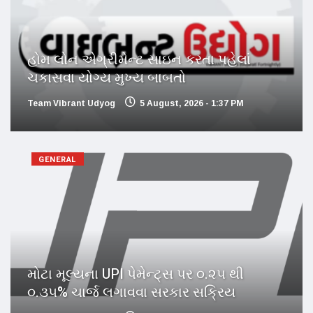
હોમ લોન એગ્રીમેન્ટ સાઇન કરતા પહેલાં
ચકાસવા યોગ્ય મુખ્ય બાબતો
Team Vibrant Udyog
5 August, 2026 - 1:37 PM
GENERAL
મોટા મૂલ્યના UPI પેમેન્ટ્સ પર ૦.૨૫ થી
૦.૩૫% ચાર્જ લગાવવા સરકાર સક્રિય