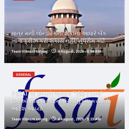
માત્ર મની લોન્ડરિંગની શંકાના આધારે બેંક
ખાતા ફ્રીઝ કરી શકાય નહીં; સુપ્રીમ કોર્ટે
Team Vibrant Udyog
4 August, 2026 - 6:58 AM
GENERAL
FSSAI એ ડાબરને ભ્રામક “100 ટકાના”
દાવાઓ સાથે ઉત્પાદનો વેચવાનું બંધ કરવાનો
આદેશ આપ્યો
Team Vibrant Udyog
4 August, 2026 - 5:23 AM