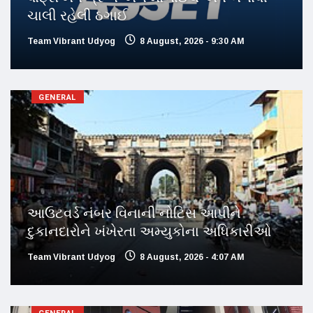
ચાલી રહેલી ઠગાઈ
Team Vibrant Udyog
8 August, 2026 - 9:30 AM
GENERAL
આઉટવર્ડ નંબર વિનાની નોટિસ આપીને
દુકાનદારોને ખંખેરતા અમ્યુકોના અધિકારીઓ
Team Vibrant Udyog
8 August, 2026 - 4:07 AM