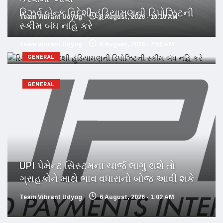
રિઝર્વ બેન્ક વિદેશી હૂંડિયામણની ડિપોઝિટની
Team Vibrant Udyog
6 August, 2026 - 10:10 AM
સ્કીમ બંધ નહિ કરે
Team Vibrant Udyog
6 August, 2026 - 7:56 AM
GENERAL
GENERAL
UPI પેમેન્ટ સિસ્ટમના ચાર્જ લાગુ થશે તો
ગ્રાહકોને માથે ભાવ વધારાનો બોજ આવી શકે
Team Vibrant Udyog
6 August, 2026 - 1:02 AM