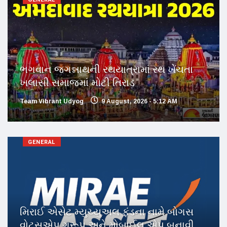
ભગવાન જગન્નાથની રથયાત્રામાં રથ ખેંચતા
ખલાસી સમાજમાં મોટી તિરાડ
Team Vibrant Udyog
9 August, 2026 - 5:12 AM
GENERAL
મિરાઈ એસેટ મ્યુચ્યુઅલ ફંડના નામે બોગસ
વોટ્સએપ ગ્રૂપ અને મોબાઈલ એપ બનાવી