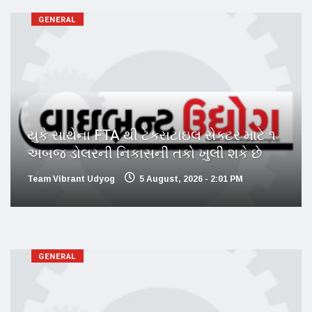
GENERAL
યુકે સાથેના FTA થી ટેક્સટાઇલ સેક્ટર માટે ૧
અબજ ડોલરની નિકાસની તકો ખુલી શકે છે
Team Vibrant Udyog
5 August, 2026 - 2:01 PM
GENERAL