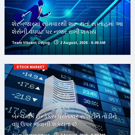
શેરબજારમાં સોમવારથી શરૂ થતાં સપ્તાહમાં આ
શેર્સની વધઘટ પર નજર રાખી શકાય
Team Vibrant Udyog
2 August, 2026 - 6:49 AM
STOCK MARKET
બેન્ચમાર્ક ઈન્ડેક્સ પ્રતિકાર સપાટીને તોડીને
વધુ ઉપર જવાની શક્યતા છે