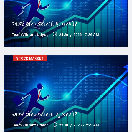
આજે શેરબજારમાં શું કરશો?
Team Vibrant Udyog
24 July, 2026 - 7:26 AM
STOCK MARKET
આજે શેરબજારમાં શું કરશો?
Team Vibrant Udyog
23 July, 2026 - 7:25 AM