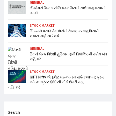
GENERAL
ઈ-કોમર્સ નિકાસ નીતિ કડક નિયમો સાથે લાગુ કરવામાં
આવી
STOCK MARKET
ખિસ્સાને પરવડે તેવા શેર્સમાં રોકાણ કરવાનું વિચારી
શકાય, નફો થઈ શકે
GENERAL
રિઝર્વ બેન્ક વિદેશી હૂંડિયામણની ડિપોઝિટની સ્કીમ બંધ
નહિ કરે
STOCK MARKET
GIFT Nifty એ ફ્લેટ શરૂઆતના સંકેત આપ્યા; ક્રૂડ
ઓઇલ બ્રેન્ટ $80 થી નીચે ઉતરી ગયું
Search