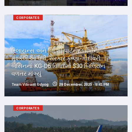
CORPORATES
રિલાયન્સ અને વિદેશી પાર્ટનર બીપીની
મુશ્કેલીઓ વધી, સરકારે કૃષ્ણા-ગોદાવરી
બેસિનનાં KG-D6 વિવાદમાં $30 બિલિયન
વળતર માંગ્યું
Team Vibrant Udyog
29 December, 2025 - 9:41 PM
CORPORATES