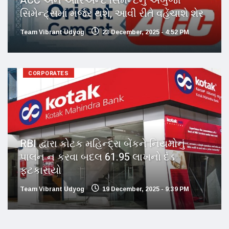
ACC અને ઓરિએન્ટ સિમેન્ટનું અંબુજા
સિમેન્ટ્સમાં મર્જર થશે, આવી રીતે વહેંચાશે શેર
Team Vibrant Udyog
23 December, 2025 - 4:52 PM
CORPORATES
RBI દ્વારા કોટક મહિન્દ્રા બેંકને નિયમોનું
પાલન ન કરવા બદલ 61.95 લાખનો દંડ
ફટકારાયો
Team Vibrant Udyog
19 December, 2025 - 9:39 PM