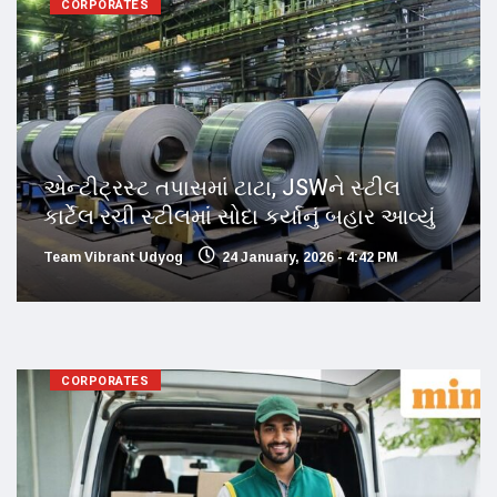
CORPORATES
એન્ટીટ્રસ્ટ તપાસમાં ટાટા, JSWને સ્ટીલ
કાર્ટેલ રચી સ્ટીલમાં સોદા કર્યાનું બહાર આવ્યું
Team Vibrant Udyog
24 January, 2026 - 4:42 PM
CORPORATES