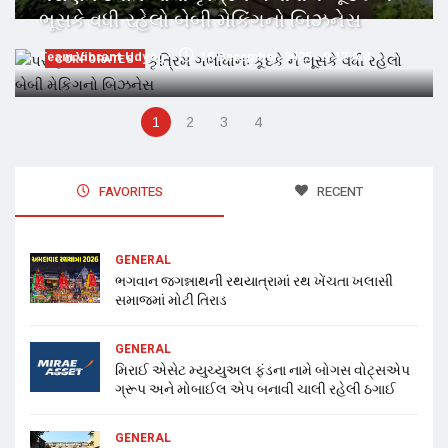
ભૂસકે વધી રહેલો બેબી મેકિંગનો બિઝનેસ
Team Vibrant Udyog
16 December, 2025 - 9:17 AM
CORPORATES
1
2
3
4
FAVORITES
RECENT
GENERAL
ભગવાન જગન્નાથની રથયાત્રામાં રથ ખેંચતા ખલાસી
સમાજમાં મોટી તિરાડ
GENERAL
મિરાઈ એસેટ મ્યુચ્યુઅલ ફંડના નામે બોગસ વોટ્સએપ
ગ્રૂપ અને મોબાઈલ એપ બનાવી ચાલી રહેલી ઠગાઈ
GENERAL