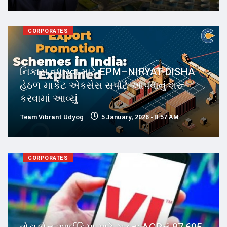
CORPORATES
નિકાસ વધારવા માટે EPM–NIRYAT DISHA
હેઠળ માર્કેટ એક્સેસ સપોર્ટ આપવાનું શરૂ
કરવામાં આવ્યું
Team Vibrant Udyog
5 January, 2026 - 8:57 AM
CORPORATES