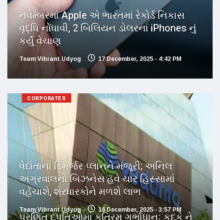
નવેમ્બરમાં Apple એ ભારતમાં રેકોર્ડ નિકાસ
વૃદ્ધિ નોંધાવી, 2 બિલિયન ડોલરનાં iPhones નું
કર્યું વેચાણ
Team Vibrant Udyog
17 December, 2025 - 4:42 PM
CORPORATES
વેદાંતાના ડિમર્જર પ્લાનને મંજૂરી; અનિલ
અગ્રવાલનો બિઝનેસ હવે ચાર હિસ્સામાં
વહેંચાશે, શેરધારકોને મળશે લાભ
Team Vibrant Udyog
16 December, 2025 - 3:57 PM
પરણિત દંપતિઓમાં કૃત્રિમ ગર્ભાધાનઃ કૂદકે ને