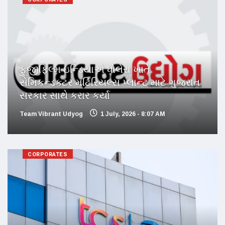
ફુજીફિલ્મ ઇન્ડિયાએ ધોલેરા ખાતે
સેમિકન્ડક્ટર મટિરિયલ્સ પ્લાન્ટ માટે ગુજરાત
સરકાર સાથે કરાર કર્યા
Team Vibrant Udyog
1 July, 2026 - 8:07 AM
CORPORATES