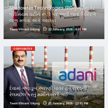
Shadowfax Technologies IPOનું ગ્રે માર્કેટ
પ્રીમિયમ ઘટીને રૂ. 1 પર આવી જતાં લિસ્ટિંગ
લાભ મળવા અંગે આશંકા
Team Vibrant Udyog
22 January, 2026 - 6:01 PM
CORPORATES
દેવામાં ગળાડૂબ અદાણી પાવર હવે રોકડની
રેલમછેલ કરતું મશીન બની ગઈ
Team Vibrant Udyog
21 January, 2026 - 12:01 PM