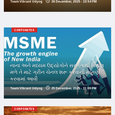
Team Vibrant Udyog
26 December, 2025 - 10:54 PM
CORPORATES
નાના અને મધ્યમ ઉદ્યોગોને સરળતાથી ધિરાણ
મળે તે માટે ગ્રીન ચેનલ શરૂ કરવાની માગણી
કરવામાં આવી
Team Vibrant Udyog
25 December, 2025 - 11:09 PM
CORPORATES