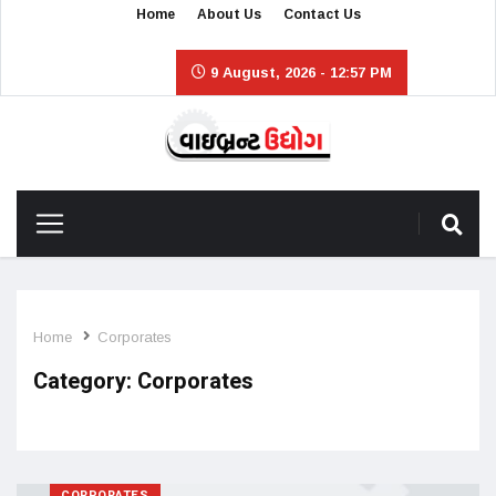
Home
About Us
Contact Us
9 August, 2026 - 12:57 PM
Home
Corporates
Category:
Corporates
CORPORATES