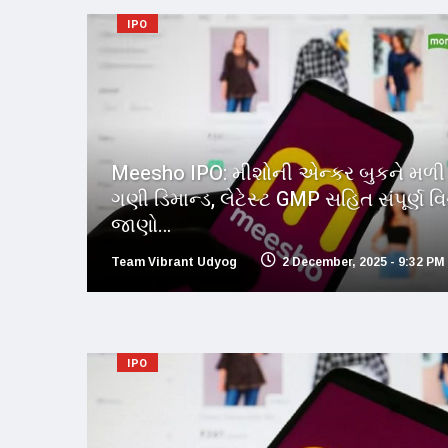
IPO
Meesho IPO: મીશોની એન્કર બુકને મળી
ગણી ડિમાન્ડ, લેટેસ્ટ GMP સહિત સંપૂર્ણ વ
જાણો…
Team Vibrant Udyog
2 December, 2025 - 9:32 PM
IPO