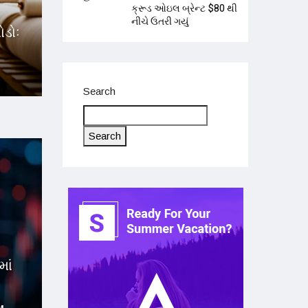
ક્રૂડ ઓઇલ બ્રેન્ટ $80 થી
નીચે ઉતરી ગયું
ોડોઃ
Search
Search
માં