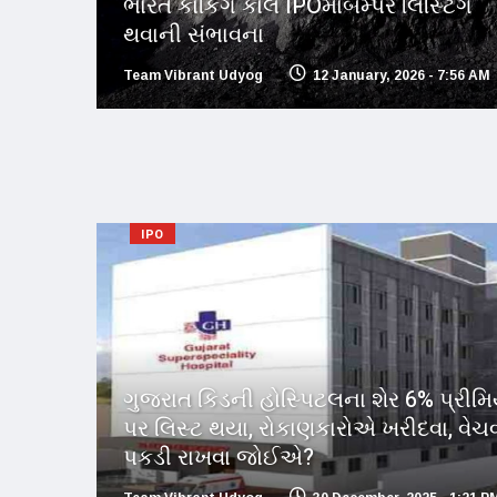
ભારત કોકિંગ કોલ IPOમાંબમ્પર લિસ્ટિંગ
થવાની સંભાવના
Team Vibrant Udyog
12 January, 2026 - 7:56 AM
IPO
ગુજરાત કિડની હોસ્પિટલના શેર 6% પ્રીમ
પર લિસ્ટ થયા, રોકાણકારોએ ખરીદવા, વેચવ
પકડી રાખવા જોઈએ?