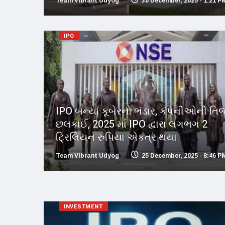
Team Vibrant Udyog
30 December, 2025 - 1:21 P
IPO
IPO બન્યા કૂબેરનો ભંડાર, કંપનીઓની તિજ
છલકાઈ, 2025 માં IPO દ્વારા લગભગ 2
ટ્રિલિયન રુપિયા એકત્ર થયા
Team Vibrant Udyog
25 December, 2025 - 8:46 P
INVESTMENT