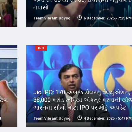
તપાસો
M
Team Vibrant Udyog
6 December, 2025 - 7:25 PM
IPO
ી
Jio IPO: 170 અબજ ડોલરનું વેલ્યુએશન,
ટિંગ
38,000 કરોડ રૂપિયા એકત્ર કરવાની યો
ભારતના સૌથી મોટા IPO પર મોટું અપડેટ
M
Team Vibrant Udyog
4 December, 2025 - 5:47 PM