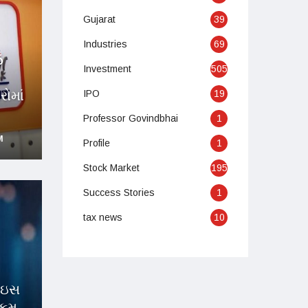
Gujarat
39
Industries
69
6
Investment
505
ત
ોમાં
IPO
19
Professor Govindbhai
1
M
Profile
1
Stock Market
195
Success Stories
1
tax news
10
રાઇસ
રકમ