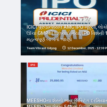
ICICI પ્રુડેન્શિયલ AMC IPO ખૂલ્યો, લોક
ઊંચા GMPથી લલચાઈ ગયા, IPO વિશેની 
મહત્વપૂર્ણ બાબતો જાણો
Team Vibrant Udyog
12 December, 2025 - 12:30 
IPO
MEESHOના શેરનો ભાવ: લિસ્ટિંગ દરમિયા
MEESHOના શેરમાં 54%નો ઉછાળો, ભાવ