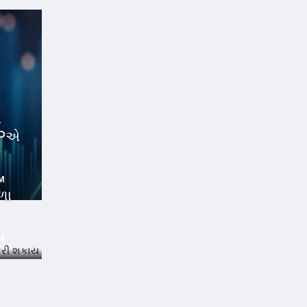
ે
GMPએ
PM
ળા
PM