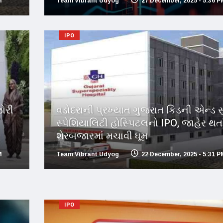
M
Team Vibrant Udyog
27 December, 2025 - 5:36 P
IPO
ોરી
વડોદરાની પ્રખ્યાત ગુજરાત કિડની એન્ડ 
સ્પેશિયાલિટી હોસ્પિટલનો IPO, જાહેર થત
શેરબજારમાં મચાવી ધૂમ
M
Team Vibrant Udyog
22 December, 2025 - 5:31 P
IPO