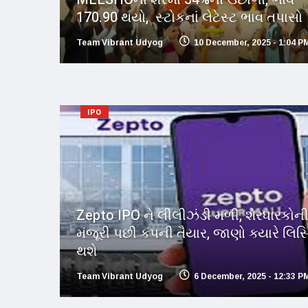
170.90 થયો, સ્ટોકનાં લેટેસ્ટ ભાવ તપાસો
Team Vibrant Udyog
10 December, 2025 - 1:04 P
IPO
Zepto IPO ને લીલીઝંડી મળી, શેરધારકોન
મંજૂરી પછી કંપની તૈયાર, જાણો ક્યારે લિસ્
થશે
Team Vibrant Udyog
6 December, 2025 - 12:33 P