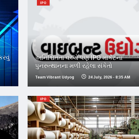
IPO
ગ
રવું
અનિશ્ચિતતા વચ્ચે પણ IPO માર્કેટના
પુનરુત્થાનના મળી રહેલા સંકેતો
Team Vibrant Udyog
24 July, 2026 - 8:35 AM
IPO