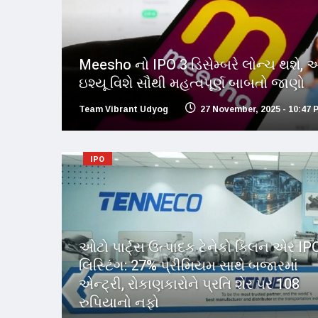
Meesho નો IPO 3 ડિસેમ્બરે લોન્ચ થશે, 
ઇશ્યૂ વિશે સૌથી મહત્વપૂર્ણ બાબતો જાણો
Team Vibrant Udyog
27 November, 2025 - 10:47 
IPO
ઓટો પાર્ટ્સ ઉત્પાદક ટેનેકો ક્લિન એર IP
લિસ્ટિંગ: 27% પ્રીમિયમ સાથે બજારમાં
એન્ટ્રી, રોકાણકારોને પ્રતિ શેર પર 108
રુપિયાનો નફો