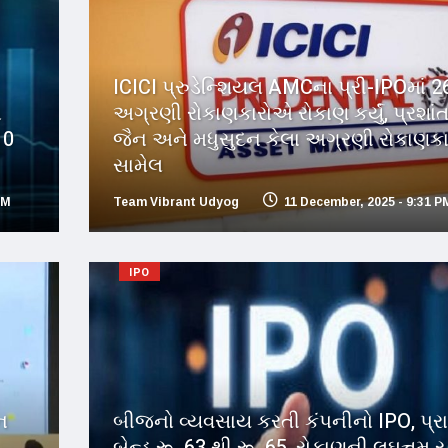
ICICI પ્રુડેન્શિયલ AMCના પ્રી-IPOમાં 2
ો
અગ્રણી રોકાણકારોએ રોકાણ કર્યું, પ્રશાં
10
જૈન અને મધુસુદન કેલા અગ્રણી રોકાણકાર
સામેલ
PM
Team Vibrant Udyog
11 December, 2025 - 9:31 P
IPO
ન
બીજનો વ્યવસાય કરતી કંપનીનો IPO, પ્
બેન્ડ રૂ. 63 થી રૂ. 65, રોકાણની લઘુત્તમ 