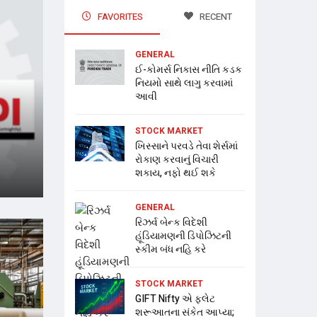
FAVORITES
RECENT
GENERAL
ઈ-કોમર્સ નિકાસ નીતિ કડક
નિયમો સાથે લાગુ કરવામાં
આવી
STOCK MARKET
ખિસ્સાને પરવડે તેવા શેર્સમાં
રોકાણ કરવાનું વિચારી
શકાય, નફો થઈ શકે
GENERAL
રિઝર્વ બેન્ક વિદેશી
હૂંડિયામણની ડિપોઝિટની
સ્કીમ બંધ નહિ કરે
STOCK MARKET
GIFT Nifty એ ફ્લેટ
શરૂઆતના સંકેત આપ્યા;