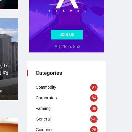
M
સુપર
ાં જ
Categories
Commodity
97
M
Corporates
64
Farming
38
General
543
Guidance
26