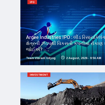
IPO
Ardee Industries IPO : લીડ રિસાયક્લિં
ક્ષેત્રની ઝડપથી વિકસતી કંપનીમાં રોકાણ ક
જોઈએ?
Team Vibrant Udyog
2 August, 2026 - 9:56 AM
INVESTMENT