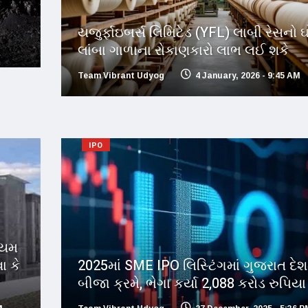
યજુર્ફાઇબર્સ લિમિટેડ (YFL) લાબી રેસનો ઘ
લાંબા ગાળાના રોકાણકારો લાભ લઈ શકે
Team Vibrant Udyog
4 January, 2026 - 9:45 AM
IPO
િયમ
ા કે
2025માં SME IPO લિસ્ટિંગમાં ગુજરાત દેશ
બીજા ક્રમે, ભેગા કર્યા 2,088 કરોડ રુપિયા