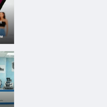
આ
PM
O