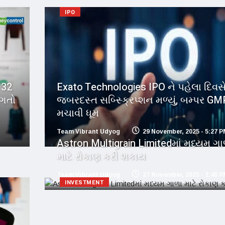
IPO
 32
Exato Technologies IPO ને પહેલા દિવસ
િગતો
જબરદસ્ત સબ્સ્ક્રિપ્શન મળ્યું, બમ્પર 
મચાવી ધૂમ
Team Vibrant Udyog
29 November, 2025 - 5:27 
Astron Multigrain Limitedમાં મધ્યમ ગા
માટે રોકાણ કરી શકાય
Team Vibrant Udyog
27 November, 2025 - 2:48 
INVESTMENT