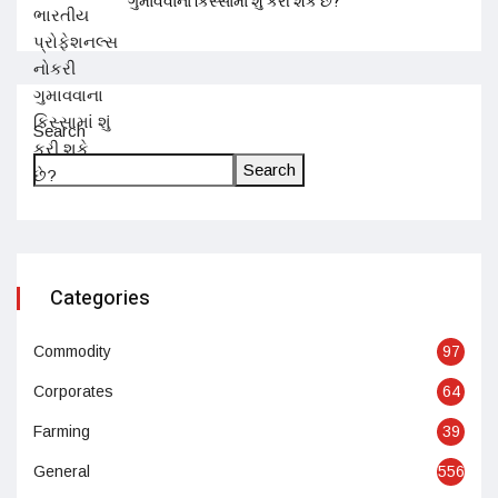
ગુમાવવાના કિસ્સામાં શું કરી શકે છે?
Search
Search
Categories
Commodity
97
Corporates
64
Farming
39
General
556