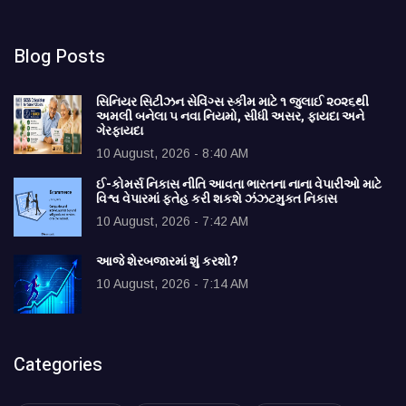
Blog Posts
સિનિયર સિટીઝન સેવિંગ્સ સ્કીમ માટે ૧ જુલાઈ ૨૦૨૬થી
અમલી બનેલા ૫ નવા નિયમો, સીધી અસર, ફાયદા અને
ગેરફાયદા
10 August, 2026 - 8:40 AM
ઈ-કોમર્સ નિકાસ નીતિ આવતા ભારતના નાના વેપારીઓ માટે
વિશ્વ વેપારમાં ફતેહ કરી શકશે ઝંઝટમુક્ત નિકાસ
10 August, 2026 - 7:42 AM
આજે શેરબજારમાં શું કરશો?
10 August, 2026 - 7:14 AM
Categories