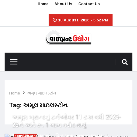
Home
About Us
Contact Us
10 August, 2026 - 5:52 PM
Home
અમૂલ માઇલસ્ટોન
Tag:
અમૂલ માઇલસ્ટોન
અમૂલ બ્રાન્ડનું ટર્નઓવર 11 ટકા વધી 2025-
26ને અંતે રૂ. 1 લાખ કરોડ થયું
Team Vibrant Udyog
6 April, 2026 - 8:59 AM
GENERAL