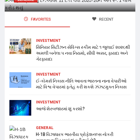
FAVORITES
RECENT
INVESTMENT
સિનિયર સિટીઝન સેવિંગ્સ સ્કીમ માટે ૧ જુલાઈ ૨૦૨૬થી
અમલી બનેલા ૫ નવા નિયમો, સીધી અસર, ફાયદા અને
ગેરફાયદા
INVESTMENT
ઈ-કોમર્સ નિકાસ નીતિ આવતા ભારતના નાના વેપારીઓ
માટે વિશ્વ વેપારમાં ફતેહ કરી શકશે ઝંઝટમુક્ત નિકાસ
INVESTMENT
આજે શેરબજારમાં શું કરશો?
GENERAL
H-1B વિઝાધારક ભારતીય પ્રોફેશનલ્સ નોકરી