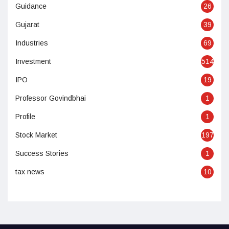
Guidance
26
Gujarat
39
Industries
69
Investment
514
IPO
19
Professor Govindbhai
1
Profile
1
Stock Market
197
Success Stories
1
tax news
10