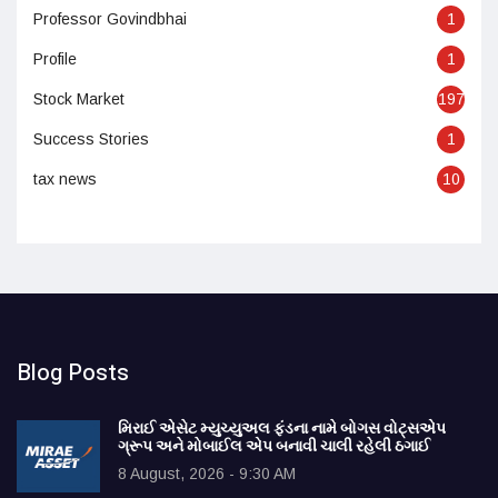
Professor Govindbhai
1
Profile
1
Stock Market
197
Success Stories
1
tax news
10
Blog Posts
મિરાઈ એસેટ મ્યુચ્યુઅલ ફંડના નામે બોગસ વોટ્સએપ
ગ્રૂપ અને મોબાઈલ એપ બનાવી ચાલી રહેલી ઠગાઈ
8 August, 2026 - 9:30 AM