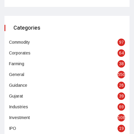
Categories
Commodity
97
Corporates
64
Farming
38
General
550
Guidance
26
Gujarat
39
Industries
69
Investment
508
IPO
19