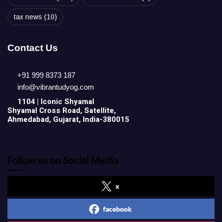
tax news
(10)
Contact Us
+91 999 8373 187
info@vibrantudyog.com
1104 | Iconic
Shyamal
Shyamal Cross Road, Satellite,
Ahmedabad, Gujarat, India-380015
Follow us on Social Media
x
facebook