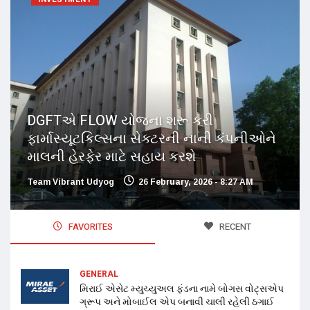
DGFTએ FLOW યોજના શરૂ કરી
ફાર્માસ્યૂટકિલ્સના સેક્ટરની નાની કંપનીઓને
માલની હેરફેર માટે સહાય કરશે
Team Vibrant Udyog
26 February, 2026 - 8:27 AM
FAVORITES
RECENT
GENERAL
મિરાઈ એસેટ મ્યુચ્યુઅલ ફંડના નામે બોગસ વોટ્સએપ
ગ્રૂપ અને મોબાઈલ એપ બનાવી ચાલી રહેલી ઠગાઈ