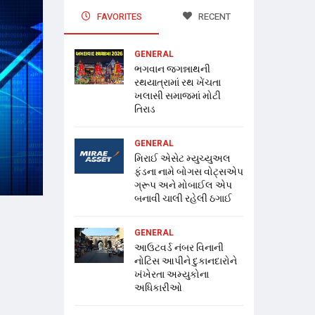
FAVORITES
RECENT
GENERAL
ભગવાન જગન્નાથની
રથયાત્રામાં રથ ખેંચતા
ખલાસી સમાજમાં મોટી
તિરાડ
GENERAL
મિરાઈ એસેટ મ્યુચ્યુઅલ
ફંડના નામે બોગસ વોટ્સએપ
ગ્રૂપ અને મોબાઈલ એપ
બનાવી ચાલી રહેલી ઠગાઈ
GENERAL
આઉટવર્ડ નંબર વિનાની
નોટિસ આપીને દુકાનદારોને
ખંખેરતા અમ્યુકોના
અધિકારીઓ