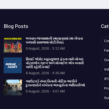
Blog Posts
Cat
ભગવાન જગન્નાથની રથયાત્રામાં રથ ખેંચતા
Co
ખલાસી સમાજમાં મોટી તિરાડ
9 August, 2026 - 5:12 AM
Fa
મિરાઈ એસેટ મ્યુચ્યુઅલ ફંડના નામે બોગસ
Gu
વોટ્સએપ ગ્રૂપ અને મોબાઈલ એપ બનાવી
ચાલી રહેલી ઠગાઈ
Ind
8 August, 2026 - 9:30 AM
IP
આઉટવર્ડ નંબર વિનાની નોટિસ આપીને
દુકાનદારોને ખંખેરતા અમ્યુકોના અધિકારીઓ
Pro
8 August, 2026 - 4:07 AM
Su