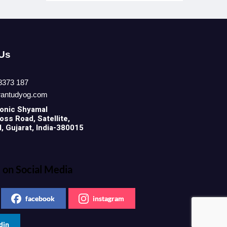
 Us
8373 187
rantudyog.com
onic
Shyamal
ss Road, Satellite,
 Gujarat, India-380015
 on Social Media
facebook
instagram
din