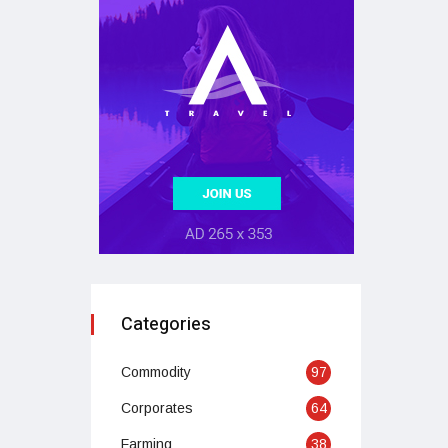
Categories
Commodity
97
Corporates
64
Farming
38