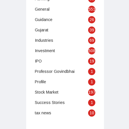
General
551
Guidance
26
Gujarat
39
Industries
69
Investment
508
IPO
19
Professor Govindbhai
1
Profile
1
Stock Market
197
Success Stories
1
tax news
10