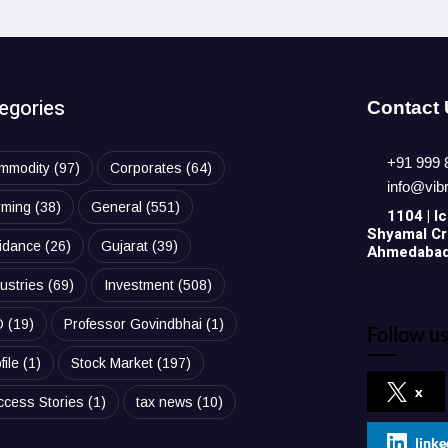
egories
Contact
+91 999 
mmodity
(97)
Corporates
(64)
info@vib
rming
(38)
General
(551)
1104 | Ic
Shyamal Cro
idance
(26)
Gujarat
(39)
Ahmedabad,
ustries
(69)
Investment
(508)
O
(19)
Professor Govindbhai
(1)
Follow us
file
(1)
Stock Market
(197)
x
ccess Stories
(1)
tax news
(10)
linke