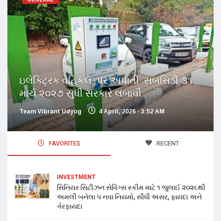
ઇલેક્ટ્રિક વેહિકલ પર અપાતી સબસિડી ૩૧
માર્ચ ૨૦૨૭ સુધી સરકારે લંબાવી
Team Vibrant Udyog
4 April, 2026 - 3:52 AM
FAVORITES
RECENT
INVESTMENT
સિનિયર સિટીઝન સેવિંગ્સ સ્કીમ માટે ૧ જુલાઈ ૨૦૨૬થી
અમલી બનેલા ૫ નવા નિયમો, સીધી અસર, ફાયદા અને
ગેરફાયદા