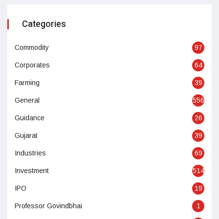
Categories
Commodity
97
Corporates
64
Farming
39
General
556
Guidance
26
Gujarat
39
Industries
69
Investment
514
IPO
19
Professor Govindbhai
1