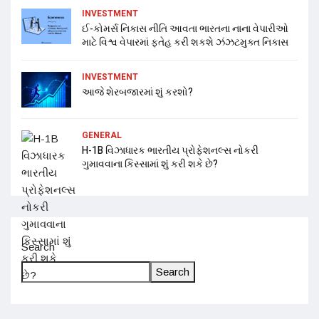
INVESTMENT
ઈ-કોમર્સ નિકાસ નીતિ આવતા ભારતના નાના વેપારીઓ
માટે વિશ્વ વેપારમાં ફતેહ કરી શકશે ઝંઝટમુક્ત નિકાસ
INVESTMENT
આજે શેરબજારમાં શું કરશો?
GENERAL
H-1B વિઝાધારક ભારતીય પ્રોફેશનલ્સ નોકરી
ગુમાવવાના કિસ્સામાં શું કરી શકે છે?
Search
Search