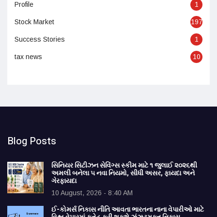
Profile
1
Stock Market
197
Success Stories
1
tax news
10
Blog Posts
સિનિયર સિટીઝન સેવિંગ્સ સ્કીમ માટે ૧ જુલાઈ ૨૦૨૬થી
અમલી બનેલા ૫ નવા નિયમો, સીધી અસર, ફાયદા અને
ગેરફાયદા
10 August, 2026 - 8:40 AM
ઈ-કોમર્સ નિકાસ નીતિ આવતા ભારતના નાના વેપારીઓ માટે