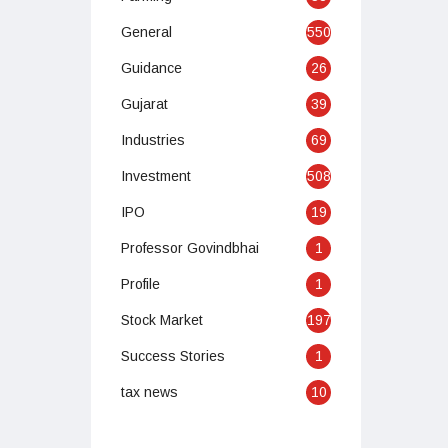
General
550
Guidance
26
Gujarat
39
Industries
69
Investment
508
IPO
19
Professor Govindbhai
1
Profile
1
Stock Market
197
Success Stories
1
tax news
10