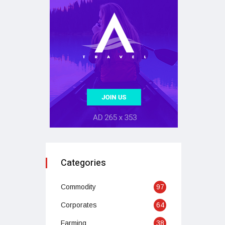
Categories
Commodity
97
Corporates
64
Farming
38