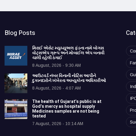
Blog Posts
Cat
મિરાઈ એસેટ મ્યુચ્યુઅલ ફંડના નામે બોગસ
Co
વોટ્સએપ ગ્રૂપ અને મોબાઈલ એપ બનાવી
ચાલી રહેલી ઠગાઈ
Fa
8 August, 2026 - 9:30 AM
Gu
આઉટવર્ડ નંબર વિનાની નોટિસ આપીને
દુકાનદારોને ખંખેરતા અમ્યુકોના અધિકારીઓ
Ind
8 August, 2026 - 4:07 AM
IP
The health of Gujarat’s public is at
God’s mercy as hospital supply
Pro
Medicines samples are not being
tested
Su
7 August, 2026 - 10:14 AM