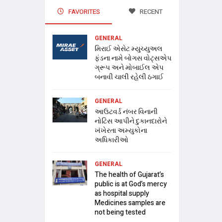
FAVORITES
RECENT
GENERAL
મિરાઈ એસેટ મ્યુચ્યુઅલ
ફંડના નામે બોગસ વોટ્સએપ
ગ્રૂપ અને મોબાઈલ એપ
બનાવી ચાલી રહેલી ઠગાઈ
GENERAL
આઉટવર્ડ નંબર વિનાની
નોટિસ આપીને દુકાનદારોને
ખંખેરતા અમ્યુકોના
અધિકારીઓ
GENERAL
The health of Gujarat’s
public is at God’s mercy
as hospital supply
Medicines samples are
not being tested