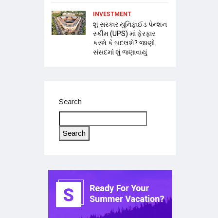
INVESTMENT
શું સરકાર યુનિફાઈડ પેન્શન
સ્કીમ (UPS) માં ફેરફાર
કરશે કે બદલશે? જાણો
સંસદમાં શું જણાવાયું
Search
Search