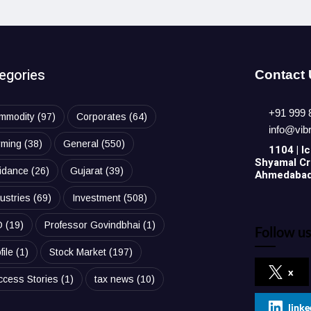
egories
Contact
+91 999 
mmodity
(97)
Corporates
(64)
info@vib
rming
(38)
General
(550)
1104 | Ic
Shyamal Cro
idance
(26)
Gujarat
(39)
Ahmedabad,
ustries
(69)
Investment
(508)
O
(19)
Professor Govindbhai
(1)
Follow us
file
(1)
Stock Market
(197)
x
ccess Stories
(1)
tax news
(10)
linke