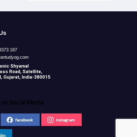
 Us
8373 187
rantudyog.com
onic
Shyamal
ss Road, Satellite,
 Gujarat, India-380015
 on Social Media
facebook
instagram
din