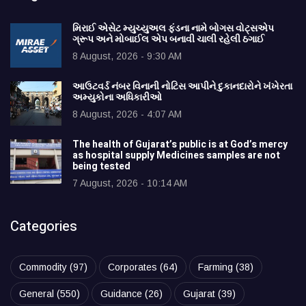
મિરાઈ એસેટ મ્યુચ્યુઅલ ફંડના નામે બોગસ વોટ્સએપ
ગ્રૂપ અને મોબાઈલ એપ બનાવી ચાલી રહેલી ઠગાઈ
8 August, 2026 - 9:30 AM
આઉટવર્ડ નંબર વિનાની નોટિસ આપીને દુકાનદારોને ખંખેરતા
અમ્યુકોના અધિકારીઓ
8 August, 2026 - 4:07 AM
The health of Gujarat’s public is at God’s mercy
as hospital supply Medicines samples are not
being tested
7 August, 2026 - 10:14 AM
Categories
Commodity
(97)
Corporates
(64)
Farming
(38)
General
(550)
Guidance
(26)
Gujarat
(39)