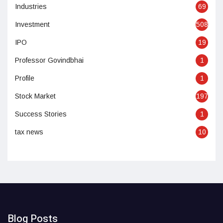
Industries
69
Investment
508
IPO
19
Professor Govindbhai
1
Profile
1
Stock Market
197
Success Stories
1
tax news
10
Blog Posts