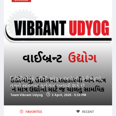
વિદેશીની નોકરીની ઓફર આવે તો ચેતી જજો,
તમને સાયબર ગુનેગાર બનાવી શકે છે
Team Vibrant Udyog
3 April, 2026 - 5:33 PM
FAVORITES
RECENT