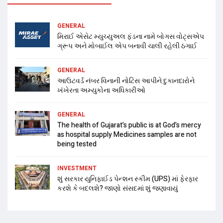
GENERAL
મિરાઈ એસેટ મ્યુચ્યુઅલ ફંડના નામે બોગસ વોટ્સએપ
ગ્રૂપ અને મોબાઈલ એપ બનાવી ચાલી રહેલી ઠગાઈ
GENERAL
આઉટવર્ડ નંબર વિનાની નોટિસ આપીને દુકાનદારોને
ખંખેરતા અમ્યુકોના અધિકારીઓ
GENERAL
The health of Gujarat’s public is at God’s mercy
as hospital supply Medicines samples are not
being tested
INVESTMENT
શું સરકાર યુનિફાઈડ પેન્શન સ્કીમ (UPS) માં ફેરફાર
કરશે કે બદલશે? જાણો સંસદમાં શું જણાવાયું