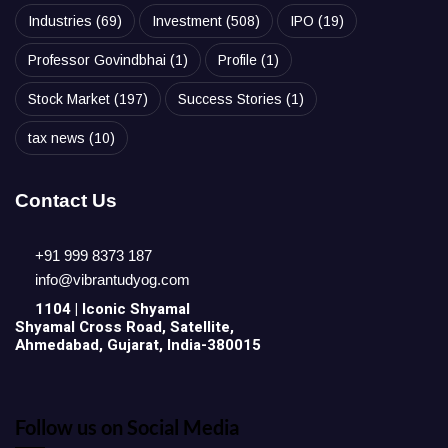
Industries
(69)
Investment
(508)
IPO
(19)
Professor Govindbhai
(1)
Profile
(1)
Stock Market
(197)
Success Stories
(1)
tax news
(10)
Contact Us
+91 999 8373 187
info@vibrantudyog.com
1104 | Iconic
Shyamal
Shyamal Cross Road, Satellite,
Ahmedabad, Gujarat, India-380015
Follow us on Social Media