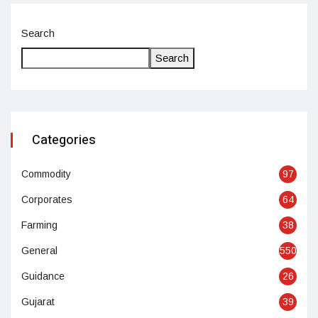
Search
Search
Categories
Commodity
97
Corporates
64
Farming
38
General
550
Guidance
26
Gujarat
39