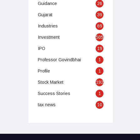
Guidance
26
Gujarat
39
Industries
69
Investment
505
IPO
19
Professor Govindbhai
1
Profile
1
Stock Market
192
Success Stories
1
tax news
10