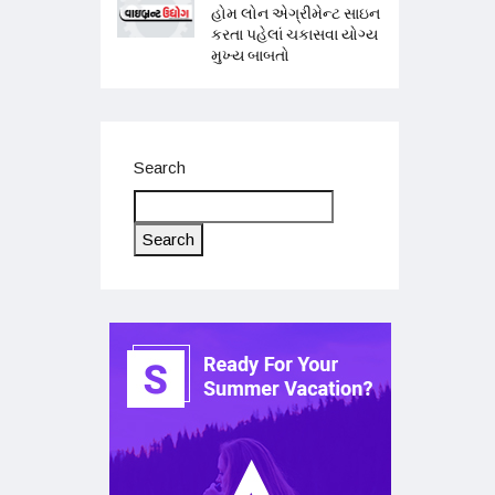
હોમ લોન એગ્રીમેન્ટ સાઇન
કરતા પહેલાં ચકાસવા યોગ્ય
મુખ્ય બાબતો
Search
Search