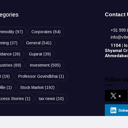
egories
Contact
+91 999 
mmodity
(97)
Corporates
(64)
info@vib
rming
(37)
General
(541)
1104 | Ic
Shyamal Cro
idance
(26)
Gujarat
(39)
Ahmedabad,
ustries
(69)
Investment
(505)
O
(19)
Professor Govindbhai
(1)
Follow us
file
(1)
Stock Market
(192)
x
ccess Stories
(1)
tax news
(10)
linke