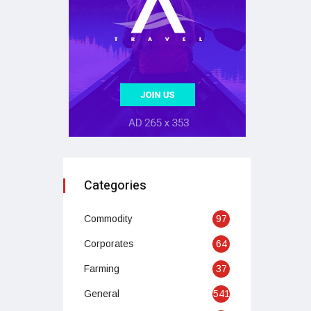
Categories
Commodity
97
Corporates
64
Farming
37
General
541