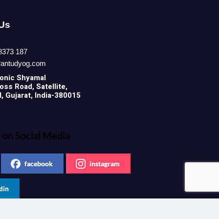
 Us
8373 187
rantudyog.com
onic
Shyamal
ss Road, Satellite,
 Gujarat, India-380015
 on Social Media
facebook
instagram
din