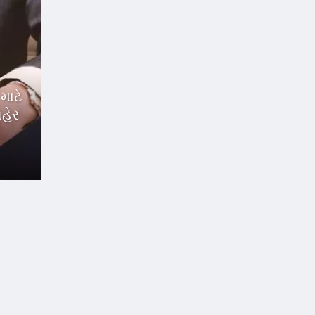
માટે
હેર