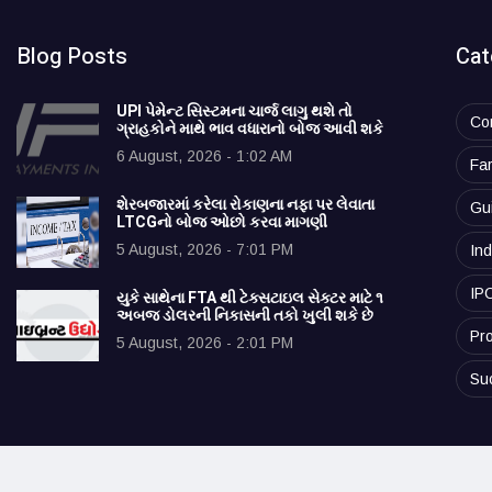
Blog Posts
Cat
UPI પેમેન્ટ સિસ્ટમના ચાર્જ લાગુ થશે તો
Co
ગ્રાહકોને માથે ભાવ વધારાનો બોજ આવી શકે
6 August, 2026 - 1:02 AM
Fa
શેરબજારમાં કરેલા રોકાણના નફા પર લેવાતા
Gu
LTCGનો બોજ ઓછો કરવા માગણી
5 August, 2026 - 7:01 PM
Ind
IP
યુકે સાથેના FTA થી ટેક્સટાઇલ સેક્ટર માટે ૧
અબજ ડોલરની નિકાસની તકો ખુલી શકે છે
Pro
5 August, 2026 - 2:01 PM
Su