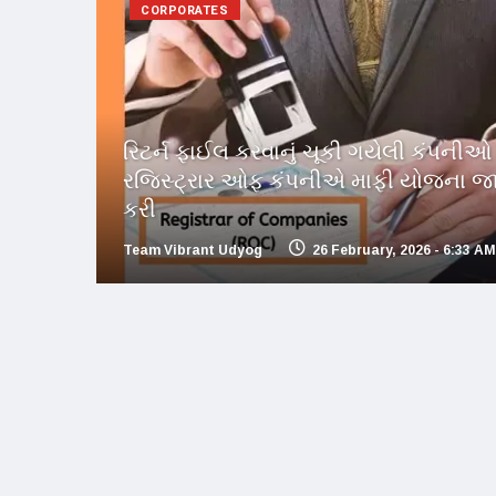
CORPORATES
રિટર્ન ફાઈલ કરવાનું ચૂકી ગયેલી કંપનીઓ 
રજિસ્ટ્રાર ઓફ કંપનીએ માફી યોજના જા
કરી
Team Vibrant Udyog
26 February, 2026 - 6:33 AM