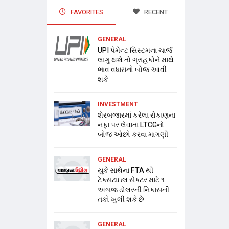
FAVORITES
RECENT
GENERAL
UPI પેમેન્ટ સિસ્ટમના ચાર્જ
લાગુ થશે તો ગ્રાહકોને માથે
ભાવ વધારાનો બોજ આવી
શકે
INVESTMENT
શેરબજારમાં કરેલા રોકાણના
નફા પર લેવાતા LTCGનો
બોજ ઓછો કરવા માગણી
GENERAL
યુકે સાથેના FTA થી
ટેક્સટાઇલ સેક્ટર માટે ૧
અબજ ડોલરની નિકાસની
તકો ખુલી શકે છે
GENERAL