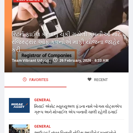
રિટર્ન ફાઈલ કરવાનું ચૂકી ગયેલી કંપનીઓ માટે
રજિસ્ટ્રાર ઓફ કંપનીએ માફી યોજના જાહેર
કરી
Team Vibrant Udyog
26 February, 2026 - 6:33 AM
FAVORITES
RECENT
GENERAL
મિરાઈ એસેટ મ્યુચ્યુઅલ ફંડના નામે બોગસ વોટ્સએપ
ગ્રૂપ અને મોબાઈલ એપ બનાવી ચાલી રહેલી ઠગાઈ
GENERAL
આઉટવર્ડ નંબર વિનાની નોટિસ આપીને દુકાનદારોને