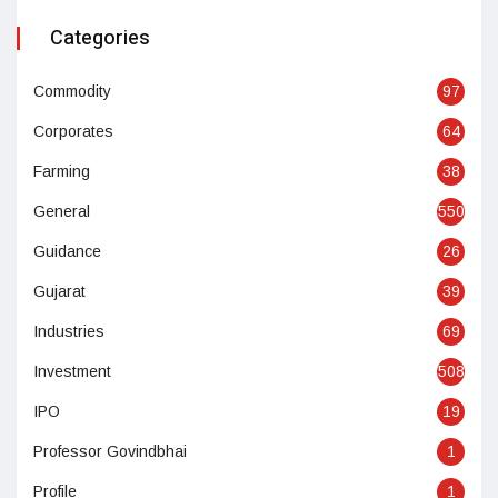
Categories
Commodity
97
Corporates
64
Farming
38
General
550
Guidance
26
Gujarat
39
Industries
69
Investment
508
IPO
19
Professor Govindbhai
1
Profile
1