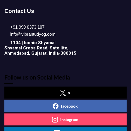
Contact Us
+91 999 8373 187
info@vibrantudyog.com
1104 | Iconic
Shyamal
Shyamal Cross Road, Satellite,
Ahmedabad, Gujarat, India-380015
Follow us on Social Media
x
facebook
instagram