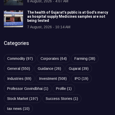
8 August, 2026 - 4:07 AM
The health of Gujarat’s public is at God’s mercy
as hospital supply Medicines samples are not
being tested
7 August, 2026 - 10:14 AM
Categories
Commodity
(97)
Corporates
(64)
Farming
(38)
General
(550)
Guidance
(26)
Gujarat
(39)
Industries
(69)
Investment
(508)
IPO
(19)
Professor Govindbhai
(1)
Profile
(1)
Stock Market
(197)
Success Stories
(1)
tax news
(10)