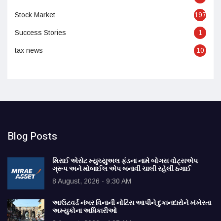
Stock Market
197
Success Stories
1
tax news
10
Blog Posts
મિરાઈ એસેટ મ્યુચ્યુઅલ ફંડના નામે બોગસ વોટ્સએપ
ગ્રૂપ અને મોબાઈલ એપ બનાવી ચાલી રહેલી ઠગાઈ
8 August, 2026 - 9:30 AM
આઉટવર્ડ નંબર વિનાની નોટિસ આપીને દુકાનદારોને ખંખેરતા
અમ્યુકોના અધિકારીઓ