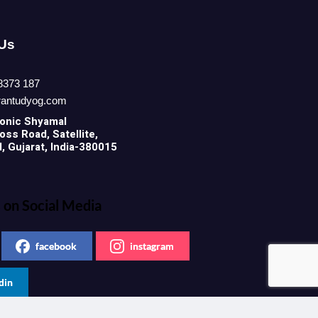
 Us
8373 187
rantudyog.com
onic
Shyamal
ss Road, Satellite,
 Gujarat, India-380015
 on Social Media
facebook
instagram
din