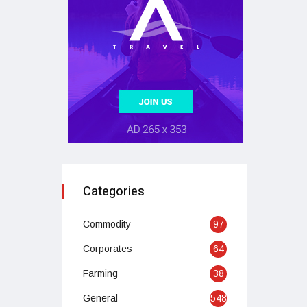
Categories
Commodity
97
Corporates
64
Farming
38
General
548