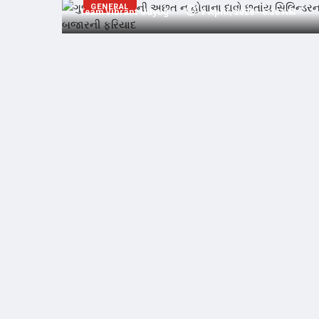
GENERAL
Team Vibrant Udyog
7 April, 2026 - 6:36 AM