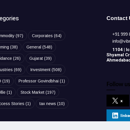
egories
Contact
+91 999 
mmodity
(97)
Corporates
(64)
info@vib
rming
(38)
General
(548)
1104 | Ic
Shyamal Cro
idance
(26)
Gujarat
(39)
Ahmedabad,
ustries
(69)
Investment
(508)
O
(19)
Professor Govindbhai
(1)
Follow us
file
(1)
Stock Market
(197)
x
ccess Stories
(1)
tax news
(10)
linke