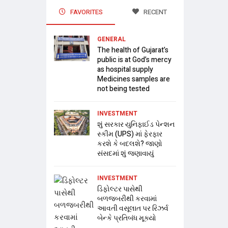
FAVORITES
RECENT
GENERAL
The health of Gujarat’s
public is at God’s mercy
as hospital supply
Medicines samples are
not being tested
INVESTMENT
શું સરકાર યુનિફાઈડ પેન્શન
સ્કીમ (UPS) માં ફેરફાર
કરશે કે બદલશે? જાણો
સંસદમાં શું જણાવાયું
INVESTMENT
ડિફોલ્ટર પાસેથી
બળજબરીથી કરવામાં
આવતી વસૂલાત પર રિઝર્વ
બેન્કે પ્રતિબંધ મૂક્યો