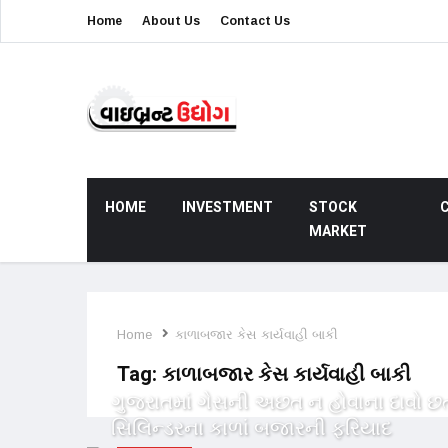
Home
About Us
Contact Us
HOME
INVESTMENT
STOCK
MARKET
Home
કાળાબજાર કેસ કાર્યવાહી બાકી
Tag:
કાળાબજાર કેસ કાર્યવાહી બાકી
ગુજરાતમાં ગેસની અછત ન હોવાના દાવો છત
સિલિન્ડરના કાળાં બજારની ફરિયાદ