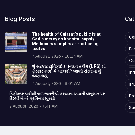
Blog Posts
Cat
The health of Gujarat’s public is at
Co
God’s mercy as hospital supply
Medicines samples are not being
tested
Fa
7 August, 2026 - 10:14 AM
Gu
શું સરકાર યુનિફાઈડ પેન્શન સ્કીમ (UPS) માં
ફેરફાર કરશે કે બદલશે? જાણો સંસદમાં શું
Ind
જણાવાયું
7 August, 2026 - 8:01 AM
IP
ડિફોલ્ટર પાસેથી બળજબરીથી કરવામાં આવતી વસૂલાત પર
Pro
રિઝર્વ બેન્કે પ્રતિબંધ મૂક્યો
7 August, 2026 - 7:41 AM
Su