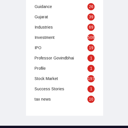
Guidance
26
Gujarat
39
Industries
69
Investment
508
IPO
19
Professor Govindbhai
1
Profile
1
Stock Market
197
Success Stories
1
tax news
10