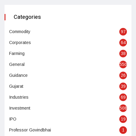
Categories
Commodity
97
Corporates
64
Farming
38
General
550
Guidance
26
Gujarat
39
Industries
69
Investment
508
IPO
19
Professor Govindbhai
1