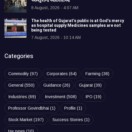
અમ્યુકોના અધિકારીઓ
8 August, 2026 - 4:07 AM
The health of Gujarat’s public is at God’s mercy
as hospital supply Medicines samples are not
being tested
7 August, 2026 - 10:14 AM
Categories
Commodity
(97)
Corporates
(64)
Farming
(38)
General
(550)
Guidance
(26)
Gujarat
(39)
Industries
(69)
Investment
(508)
IPO
(19)
Professor Govindbhai
(1)
Profile
(1)
Stock Market
(197)
Success Stories
(1)
tax news
(10)