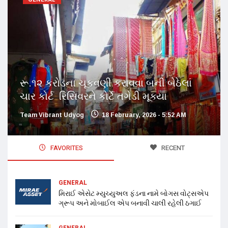
રૂ.૧૨ કરોડના ચૂકવણી કરાવવા બની બેઠેલાં
ચાર કોર્ટ રિસિવરને કોર્ટે તગેડી મૂક્યા
Team Vibrant Udyog
18 February, 2026 - 5:52 AM
FAVORITES
RECENT
GENERAL
મિરાઈ એસેટ મ્યુચ્યુઅલ ફંડના નામે બોગસ વોટ્સએપ
ગ્રૂપ અને મોબાઈલ એપ બનાવી ચાલી રહેલી ઠગાઈ
GENERAL