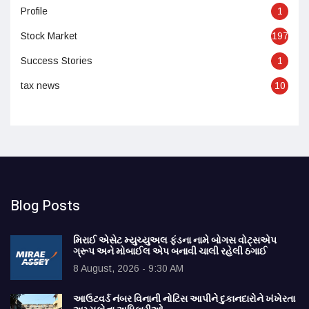
Profile
1
Stock Market
197
Success Stories
1
tax news
10
Blog Posts
મિરાઈ એસેટ મ્યુચ્યુઅલ ફંડના નામે બોગસ વોટ્સએપ
ગ્રૂપ અને મોબાઈલ એપ બનાવી ચાલી રહેલી ઠગાઈ
8 August, 2026 - 9:30 AM
આઉટવર્ડ નંબર વિનાની નોટિસ આપીને દુકાનદારોને ખંખેરતા