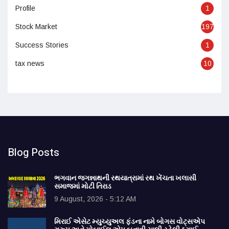
Profile
1
Stock Market
197
Success Stories
1
tax news
10
Blog Posts
ભગવાન જગન્નાથની રથયાત્રામાં રથ ખેંચતા ખલાસી
સમાજમાં મોટી તિરાડ
9 August, 2026 - 5:12 AM
મિરાઈ એસેટ મ્યુચ્યુઅલ ફંડના નામે બોગસ વોટ્સએપ