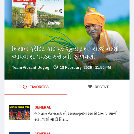
કિસાન ક્રેડિટ કાર્ડ પર શૂન્ય ટકા વ્યાજે નાણાં
આપવા રૃા. ૧૫૩૯ કરોડની ફાળવણી
Team Vibrant Udyog
18 February, 2026 - 11:50 PM
FAVORITES
RECENT
GENERAL
ભગવાન જગન્નાથની રથયાત્રામાં રથ ખેંચતા ખલાસી
સમાજમાં મોટી તિરાડ
GENERAL