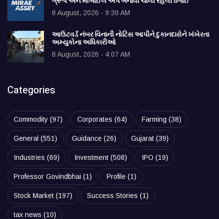
ગ્રૂપ અને મોબાઈલ એપ બનાવી ચાલી રહેલી ઠગાઈ
8 August, 2026 - 9:30 AM
આઉટવર્ડ નંબર વિનાની નોટિસ આપીને દુકાનદારોને ખંખેરતા
અમ્યુકોના અધિકારીઓ
8 August, 2026 - 4:07 AM
Categories
Commodity
(97)
Corporates
(64)
Farming
(38)
General
(551)
Guidance
(26)
Gujarat
(39)
Industries
(69)
Investment
(508)
IPO
(19)
Professor Govindbhai
(1)
Profile
(1)
Stock Market
(197)
Success Stories
(1)
tax news
(10)