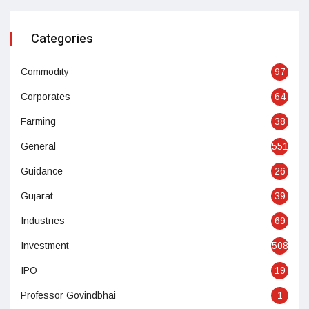
Categories
Commodity
97
Corporates
64
Farming
38
General
551
Guidance
26
Gujarat
39
Industries
69
Investment
508
IPO
19
Professor Govindbhai
1