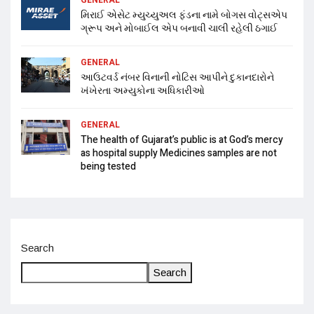
મિરાઈ એસેટ મ્યુચ્યુઅલ ફંડના નામે બોગસ વોટ્સએપ
ગ્રૂપ અને મોબાઈલ એપ બનાવી ચાલી રહેલી ઠગાઈ
GENERAL
આઉટવર્ડ નંબર વિનાની નોટિસ આપીને દુકાનદારોને
ખંખેરતા અમ્યુકોના અધિકારીઓ
GENERAL
The health of Gujarat’s public is at God’s mercy
as hospital supply Medicines samples are not
being tested
Search
Search