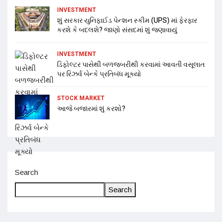
INVESTMENT
શું સરકાર યુનિફાઈડ પેન્શન સ્કીમ (UPS) માં ફેરફાર
કરશે કે બદલશે? જાણો સંસદમાં શું જણાવાયું
INVESTMENT
ડિફોલ્ટર પાસેથી બળજબરીથી કરવામાં આવતી વસૂલાત
પર રિઝર્વ બેન્કે પ્રતિબંધ મૂક્યો
STOCK MARKET
આજે બજારમાં શું કરશો?
Search
Search