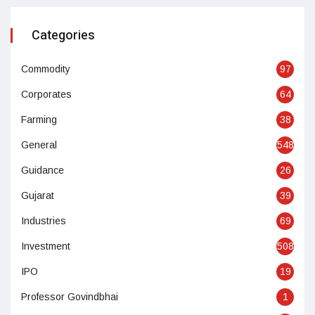
Categories
Commodity
97
Corporates
64
Farming
38
General
548
Guidance
26
Gujarat
39
Industries
69
Investment
508
IPO
19
Professor Govindbhai
1