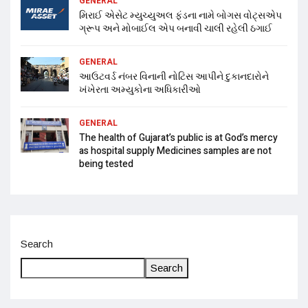
GENERAL
મિરાઈ એસેટ મ્યુચ્યુઅલ ફંડના નામે બોગસ વોટ્સએપ
ગ્રૂપ અને મોબાઈલ એપ બનાવી ચાલી રહેલી ઠગાઈ
GENERAL
આઉટવર્ડ નંબર વિનાની નોટિસ આપીને દુકાનદારોને
ખંખેરતા અમ્યુકોના અધિકારીઓ
GENERAL
The health of Gujarat’s public is at God’s mercy
as hospital supply Medicines samples are not
being tested
Search
Search