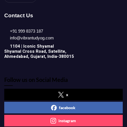
Contact Us
+91 999 8373 187
info@vibrantudyog.com
1104 | Iconic
Shyamal
Shyamal Cross Road, Satellite,
Ahmedabad, Gujarat, India-380015
Follow us on Social Media
x
facebook
instagram