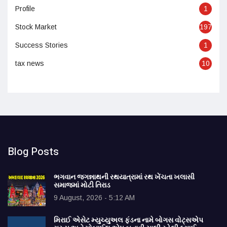
Profile
1
Stock Market
197
Success Stories
1
tax news
10
Blog Posts
ભગવાન જગન્નાથની રથયાત્રામાં રથ ખેંચતા ખલાસી
સમાજમાં મોટી તિરાડ
9 August, 2026 - 5:12 AM
મિરાઈ એસેટ મ્યુચ્યુઅલ ફંડના નામે બોગસ વોટ્સએપ