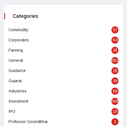
Categories
Commodity
97
Corporates
64
Farming
38
General
551
Guidance
26
Gujarat
39
Industries
69
Investment
508
IPO
19
Professor Govindbhai
1