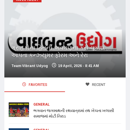
ગ્રાહકોના હિતની અવગણના કરી ચૂકાદા
આપતા કન્ઝ્યુમર ફોરમ અને રેરા
Team Vibrant Udyog
19 April, 2026 - 8:41 AM
FAVORITES
RECENT
GENERAL
ભગવાન જગન્નાથની રથયાત્રામાં રથ ખેંચતા ખલાસી
સમાજમાં મોટી તિરાડ