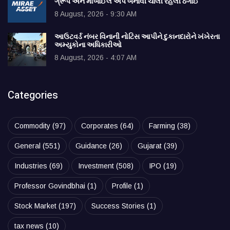
ગ્રૂપ અને મોબાઈલ એપ બનાવી ચાલી રહેલી ઠગાઈ
8 August, 2026 - 9:30 AM
આઉટવર્ડ નંબર વિનાની નોટિસ આપીને દુકાનદારોને ખંખેરતા
અમ્યુકોના અધિકારીઓ
8 August, 2026 - 4:07 AM
Categories
Commodity
(97)
Corporates
(64)
Farming
(38)
General
(551)
Guidance
(26)
Gujarat
(39)
Industries
(69)
Investment
(508)
IPO
(19)
Professor Govindbhai
(1)
Profile
(1)
Stock Market
(197)
Success Stories
(1)
tax news
(10)