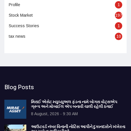
Profile
1
Stock Market
197
Success Stories
1
tax news
10
Blog Posts
મિરાઈ એસેટ મ્યુચ્યુઅલ ફંડના નામે બોગસ વોટ્સએપ
ગ્રૂપ અને મોબાઈલ એપ બનાવી ચાલી રહેલી ઠગાઈ
8 August, 2026 - 9:30 AM
આઉટવર્ડ નંબર વિનાની નોટિસ આપીને દુકાનદારોને ખંખેરતા