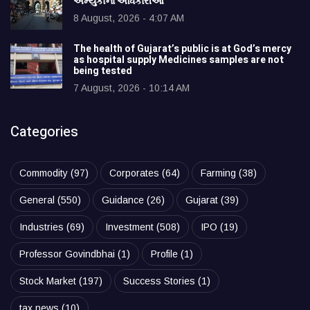
અમ્યુકોના અધિકારીઓ
8 August, 2026 - 4:07 AM
The health of Gujarat’s public is at God’s mercy
as hospital supply Medicines samples are not
being tested
7 August, 2026 - 10:14 AM
Categories
Commodity
(97)
Corporates
(64)
Farming
(38)
General
(550)
Guidance
(26)
Gujarat
(39)
Industries
(69)
Investment
(508)
IPO
(19)
Professor Govindbhai
(1)
Profile
(1)
Stock Market
(197)
Success Stories
(1)
tax news
(10)