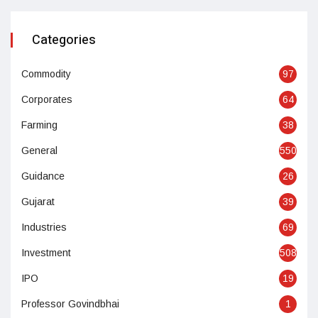
Categories
Commodity
97
Corporates
64
Farming
38
General
550
Guidance
26
Gujarat
39
Industries
69
Investment
508
IPO
19
Professor Govindbhai
1