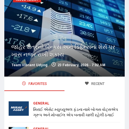
જાહેર ક્ષેત્રની બેન્ક્સ અને ડિફેન્સના શેર્સ પર
ખાસ નજર રાખી શકાય
Team Vibrant Udyog
23 February, 2026 - 7:02 AM
FAVORITES
RECENT
GENERAL
મિરાઈ એસેટ મ્યુચ્યુઅલ ફંડના નામે બોગસ વોટ્સએપ
ગ્રૂપ અને મોબાઈલ એપ બનાવી ચાલી રહેલી ઠગાઈ
GENERAL