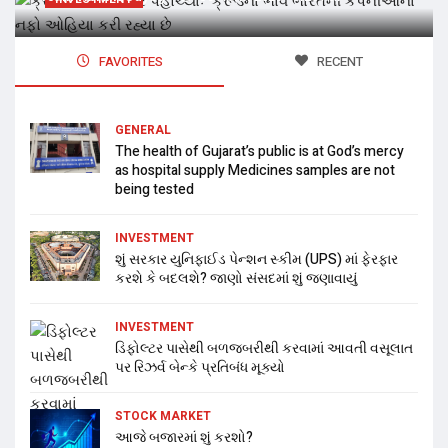
FAVORITES
RECENT
GENERAL
The health of Gujarat’s public is at God’s mercy
as hospital supply Medicines samples are not
being tested
INVESTMENT
શું સરકાર યુનિફાઈડ પેન્શન સ્કીમ (UPS) માં ફેરફાર
કરશે કે બદલશે? જાણો સંસદમાં શું જણાવાયું
INVESTMENT
ડિફોલ્ટર પાસેથી બળજબરીથી કરવામાં આવતી વસૂલાત
પર રિઝર્વ બેન્કે પ્રતિબંધ મૂક્યો
STOCK MARKET
આજે બજારમાં શું કરશો?