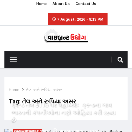
Home
About Us
Contact Us
7 August, 2026 - 8:13 PM
Home
તેલ અને રૂપિયા અસર
Tag:
તેલ અને રૂપિયા અસર
ક્રૂડ તેલ $115 પર પહોચ્યાઃ ક્રૂડના ભાવ
ભારતની કંપનીઓના નફો ઓહિયા કરી રહ્યા
છે
Team Vibrant Udyog
30 April, 2026 - 9:18 AM
INVESTMENT