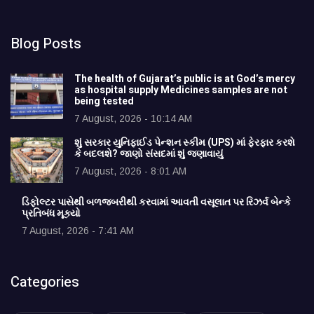
Blog Posts
The health of Gujarat’s public is at God’s mercy
as hospital supply Medicines samples are not
being tested
7 August, 2026 - 10:14 AM
શું સરકાર યુનિફાઈડ પેન્શન સ્કીમ (UPS) માં ફેરફાર કરશે
કે બદલશે? જાણો સંસદમાં શું જણાવાયું
7 August, 2026 - 8:01 AM
ડિફોલ્ટર પાસેથી બળજબરીથી કરવામાં આવતી વસૂલાત પર રિઝર્વ બેન્કે
પ્રતિબંધ મૂક્યો
7 August, 2026 - 7:41 AM
Categories