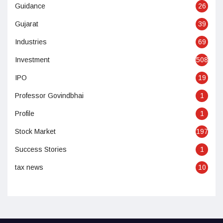
Guidance
26
Gujarat
39
Industries
69
Investment
508
IPO
19
Professor Govindbhai
1
Profile
1
Stock Market
197
Success Stories
1
tax news
10