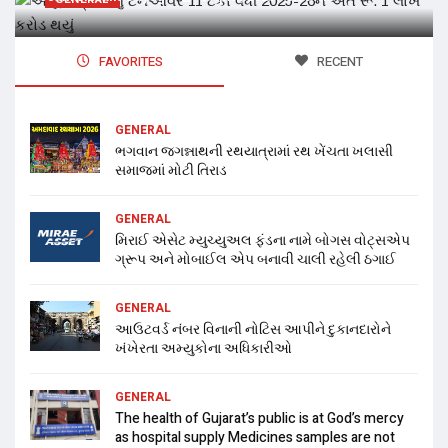
FAVORITES
RECENT
GENERAL
ભગવાન જગન્નાથની રથયાત્રામાં રથ ખેંચતા ખલાસી
સમાજમાં મોટી તિરાડ
GENERAL
મિરાઈ એસેટ મ્યુચ્યુઅલ ફંડના નામે બોગસ વોટ્સએપ
ગ્રૂપ અને મોબાઈલ એપ બનાવી ચાલી રહેલી ઠગાઈ
GENERAL
આઉટવર્ડ નંબર વિનાની નોટિસ આપીને દુકાનદારોને
ખંખેરતા અમ્યુકોના અધિકારીઓ
GENERAL
The health of Gujarat’s public is at God’s mercy
as hospital supply Medicines samples are not