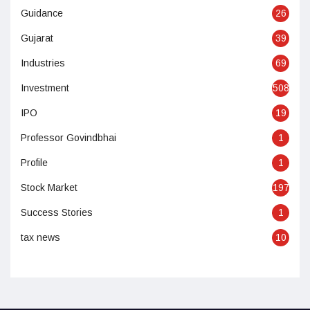
Guidance
26
Gujarat
39
Industries
69
Investment
508
IPO
19
Professor Govindbhai
1
Profile
1
Stock Market
197
Success Stories
1
tax news
10