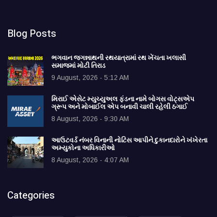
Blog Posts
ભગવાન જગન્નાથની રથયાત્રામાં રથ ખેંચતા ખલાસી
સમાજમાં મોટી તિરાડ
9 August, 2026 - 5:12 AM
મિરાઈ એસેટ મ્યુચ્યુઅલ ફંડના નામે બોગસ વોટ્સએપ
ગ્રૂપ અને મોબાઈલ એપ બનાવી ચાલી રહેલી ઠગાઈ
8 August, 2026 - 9:30 AM
આઉટવર્ડ નંબર વિનાની નોટિસ આપીને દુકાનદારોને ખંખેરતા
અમ્યુકોના અધિકારીઓ
8 August, 2026 - 4:07 AM
Categories