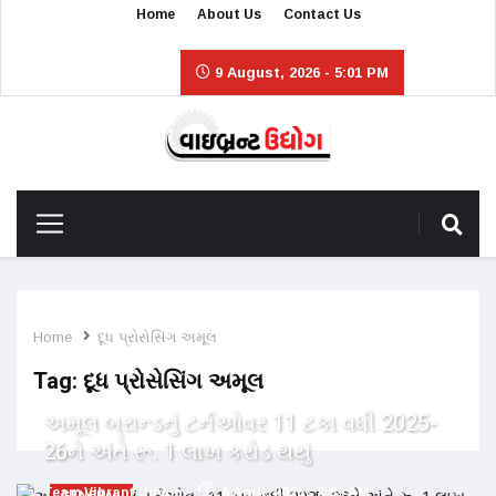
Home
About Us
Contact Us
9 August, 2026 - 5:01 PM
Home
દૂધ પ્રોસેસિંગ અમૂલ
Tag:
દૂધ પ્રોસેસિંગ અમૂલ
અમૂલ બ્રાન્ડનું ટર્નઓવર 11 ટકા વધી 2025-
26ને અંતે રૂ. 1 લાખ કરોડ થયું
Team Vibrant Udyog
6 April, 2026 - 8:59 AM
GENERAL