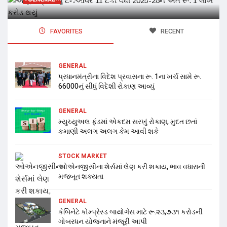
FAVORITES
RECENT
GENERAL
પ્રધાનમંત્રીના વિદેશ પ્રવાસના રૂ. 1ના ખર્ચ સામે રૂ.
66000નું સીધું વિદેશી રોકાણ આવ્યું
GENERAL
મ્યુચ્યુઅલ ફંડમાં એકદમ સરખું રોકાણ, મુદત છતાં
કમાણી અલગ અલગ કેમ આવી શકે
STOCK MARKET
ઓએનજીસીના શેર્સમાં લેણ કરી શકાય, ભાવ વધારાની
મજબૂત શક્યતા
GENERAL
કેબિનેટે કોમ્પ્રેસ્ડ બાયોગેસ માટે રૂ.૨૩,૭૩૧ કરોડની
ગોબરધન યોજનાને મંજૂરી આપી