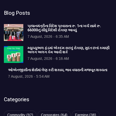
Blog Posts
પ્રધાનમંત્રીના વિદેશ પ્રવાસના રૂ. 1ના ખર્ચ સામે રૂ.
66000નું સીધું વિદેશી રોકાણ આવ્યું
7 August, 2026 - 6:35 AM
મ્યુચ્યુઅલ ફંડમાં એકદમ સરખું રોકાણ, મુદત છતાં કમાણી
અલગ અલગ કેમ આવી શકે
7 August, 2026 - 6:16 AM
ઓએનજીસીના શેર્સમાં લેણ કરી શકાય, ભાવ વધારાની મજબૂત શક્યતા
7 August, 2026 - 5:54 AM
Categories
Commodity
(97)
Corporates
(64)
Farming
(38)