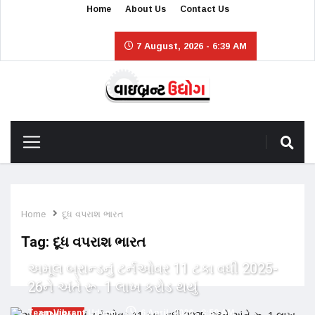
Home
About Us
Contact Us
7 August, 2026 - 6:39 AM
Home
દૂધ વપરાશ ભારત
Tag:
દૂધ વપરાશ ભારત
અમૂલ બ્રાન્ડનું ટર્નઓવર 11 ટકા વધી 2025-
26ને અંતે રૂ. 1 લાખ કરોડ થયું
Team Vibrant Udyog
6 April, 2026 - 8:59 AM
GENERAL