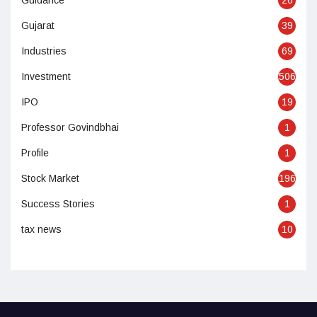
Gujarat
39
Industries
69
Investment
506
IPO
19
Professor Govindbhai
1
Profile
1
Stock Market
196
Success Stories
1
tax news
10