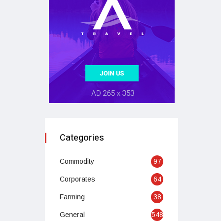
Categories
Commodity
97
Corporates
64
Farming
38
General
548