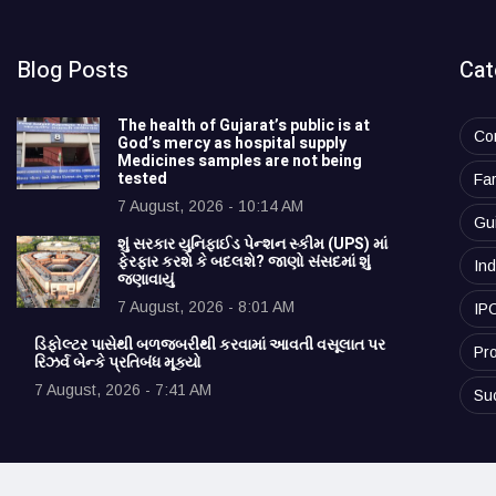
Blog Posts
Cat
The health of Gujarat’s public is at
Co
God’s mercy as hospital supply
Medicines samples are not being
tested
Fa
7 August, 2026 - 10:14 AM
Gu
શું સરકાર યુનિફાઈડ પેન્શન સ્કીમ (UPS) માં
ફેરફાર કરશે કે બદલશે? જાણો સંસદમાં શું
Ind
જણાવાયું
7 August, 2026 - 8:01 AM
IP
ડિફોલ્ટર પાસેથી બળજબરીથી કરવામાં આવતી વસૂલાત પર
Pro
રિઝર્વ બેન્કે પ્રતિબંધ મૂક્યો
7 August, 2026 - 7:41 AM
Su