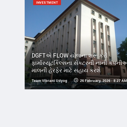
INVESTMENT
DGFTએ FLOW યોજના શરૂ કરી
ફાર્માસ્યૂટકિલ્સના સેક્ટરની નાની કંપની
માલની હેરફેર માટે સહાય કરશે
Team Vibrant Udyog
26 February, 2026 - 8:27 AM