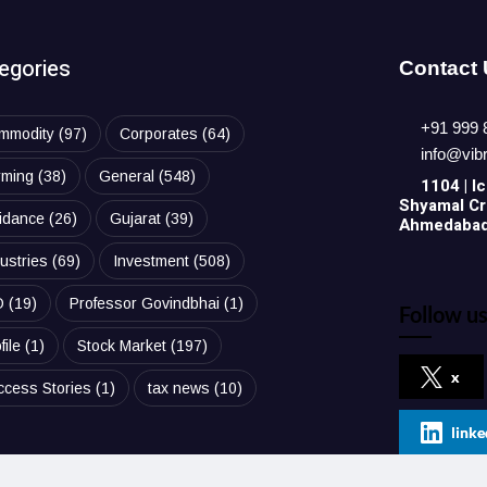
egories
Contact
+91 999 
mmodity
(97)
Corporates
(64)
info@vib
rming
(38)
General
(548)
1104 | Ic
Shyamal Cro
idance
(26)
Gujarat
(39)
Ahmedabad,
ustries
(69)
Investment
(508)
O
(19)
Professor Govindbhai
(1)
Follow us
file
(1)
Stock Market
(197)
x
ccess Stories
(1)
tax news
(10)
linke