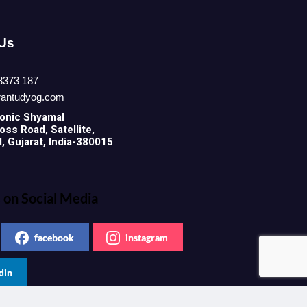
 Us
8373 187
rantudyog.com
onic
Shyamal
ss Road, Satellite,
 Gujarat, India-380015
 on Social Media
facebook
instagram
din