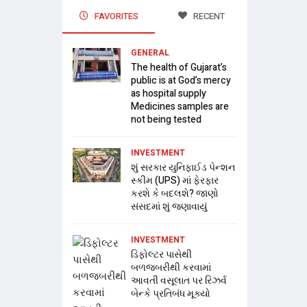
FAVORITES
RECENT
GENERAL
The health of Gujarat’s
public is at God’s mercy
as hospital supply
Medicines samples are
not being tested
INVESTMENT
શું સરકાર યુનિફાઈડ પેન્શન
સ્કીમ (UPS) માં ફેરફાર
કરશે કે બદલશે? જાણો
સંસદમાં શું જણાવાયું
INVESTMENT
ડિફોલ્ટર પાસેથી
બળજબરીથી કરવામાં
આવતી વસૂલાત પર રિઝર્વ
બેન્કે પ્રતિબંધ મૂક્યો