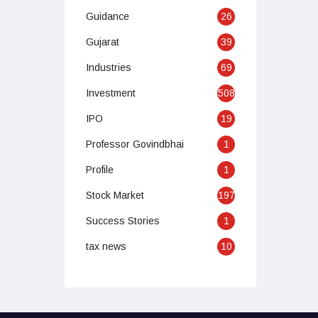
Guidance
26
Gujarat
39
Industries
69
Investment
508
IPO
19
Professor Govindbhai
1
Profile
1
Stock Market
197
Success Stories
1
tax news
10