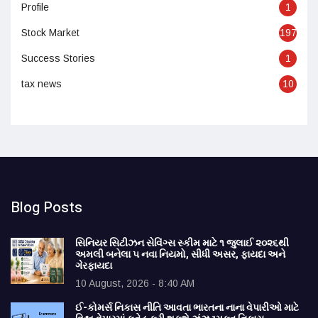
Profile
1
Stock Market
197
Success Stories
1
tax news
10
Blog Posts
સિનિયર સિટીઝન સેવિંગ્સ સ્કીમ માટે ૧ જુલાઈ ૨૦૨૬થી
અમલી બનેલા ૫ નવા નિયમો, સીધી અસર, ફાયદા અને
ગેરફાયદા
10 August, 2026 - 8:40 AM
ઈ-કોમર્સ નિકાસ નીતિ આવતા ભારતના નાના વેપારીઓ માટે