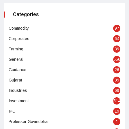
Categories
Commodity
97
Corporates
64
Farming
39
General
556
Guidance
26
Gujarat
39
Industries
69
Investment
514
IPO
19
Professor Govindbhai
1