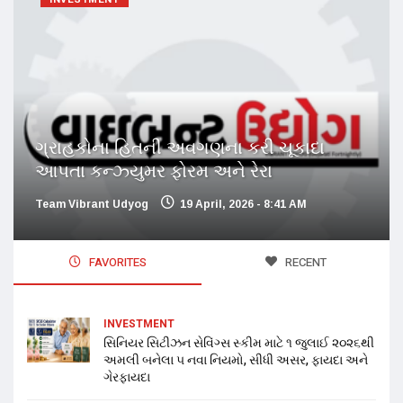
ગ્રાહકોના હિતની અવગણના કરી ચૂકાદા
આપતા કન્ઝ્યુમર ફોરમ અને રેરા
Team Vibrant Udyog
19 April, 2026 - 8:41 AM
FAVORITES
RECENT
INVESTMENT
સિનિયર સિટીઝન સેવિંગ્સ સ્કીમ માટે ૧ જુલાઈ ૨૦૨૬થી
અમલી બનેલા ૫ નવા નિયમો, સીધી અસર, ફાયદા અને
ગેરફાયદા