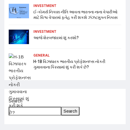
INVESTMENT
ઈ-કોમર્સ નિકાસ નીતિ આવતા ભારતના નાના વેપારીઓ
માટે વિશ્વ વેપારમાં ફતેહ કરી શકશે ઝંઝટમુક્ત નિકાસ
INVESTMENT
આજે શેરબજારમાં શું કરશો?
GENERAL
H-1B વિઝાધારક ભારતીય પ્રોફેશનલ્સ નોકરી
ગુમાવવાના કિસ્સામાં શું કરી શકે છે?
Search
Search