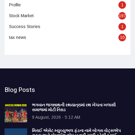
Profile
1
Stock Market
197
Success Stories
1
tax news
10
Blog Posts
ભગવાન જગન્નાથની રથયાત્રામાં રથ ખેંચતા ખલાસી
સમાજમાં મોટી તિરાડ
9 August, 2026 - 5:12 AM
મિરાઈ એસેટ મ્યુચ્યુઅલ ફંડના નામે બોગસ વોટ્સએપ