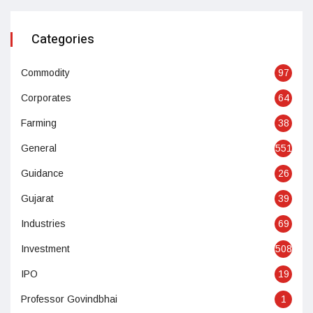
Categories
Commodity
97
Corporates
64
Farming
38
General
551
Guidance
26
Gujarat
39
Industries
69
Investment
508
IPO
19
Professor Govindbhai
1