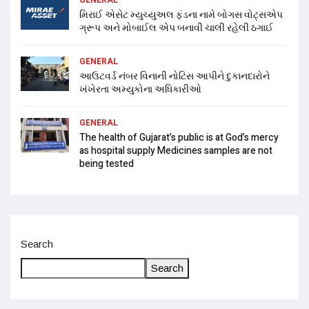
મિરાઈ એસેટ મ્યુચ્યુઅલ ફંડના નામે બોગસ વોટ્સએપ
ગ્રૂપ અને મોબાઈલ એપ બનાવી ચાલી રહેલી ઠગાઈ
GENERAL
આઉટવર્ડ નંબર વિનાની નોટિસ આપીને દુકાનદારોને
ખંખેરતા અમ્યુકોના અધિકારીઓ
GENERAL
The health of Gujarat’s public is at God’s mercy
as hospital supply Medicines samples are not
being tested
Search
Search