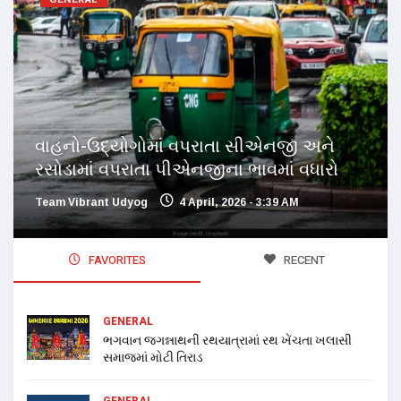
વાહનો-ઉદ્યોગોમાં વપરાતા સીએનજી અને
રસોડામાં વપરાતા પીએનજીના ભાવમાં વધારો
Team Vibrant Udyog
4 April, 2026 - 3:39 AM
FAVORITES
RECENT
GENERAL
ભગવાન જગન્નાથની રથયાત્રામાં રથ ખેંચતા ખલાસી
સમાજમાં મોટી તિરાડ
GENERAL