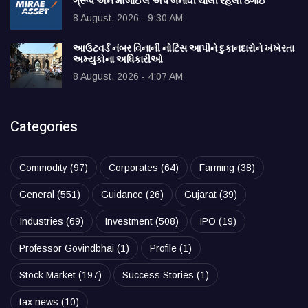
ગ્રૂપ અને મોબાઈલ એપ બનાવી ચાલી રહેલી ઠગાઈ
8 August, 2026 - 9:30 AM
આઉટવર્ડ નંબર વિનાની નોટિસ આપીને દુકાનદારોને ખંખેરતા
અમ્યુકોના અધિકારીઓ
8 August, 2026 - 4:07 AM
Categories
Commodity
(97)
Corporates
(64)
Farming
(38)
General
(551)
Guidance
(26)
Gujarat
(39)
Industries
(69)
Investment
(508)
IPO
(19)
Professor Govindbhai
(1)
Profile
(1)
Stock Market
(197)
Success Stories
(1)
tax news
(10)