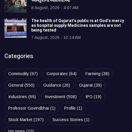
અમ્યુકોના અધિકારીઓ
8 August, 2026 - 4:07 AM
The health of Gujarat’s public is at God’s mercy
as hospital supply Medicines samples are not
being tested
7 August, 2026 - 10:14 AM
Categories
Commodity
(97)
Corporates
(64)
Farming
(38)
General
(550)
Guidance
(26)
Gujarat
(39)
Industries
(69)
Investment
(508)
IPO
(19)
Professor Govindbhai
(1)
Profile
(1)
Stock Market
(197)
Success Stories
(1)
tax news
(10)