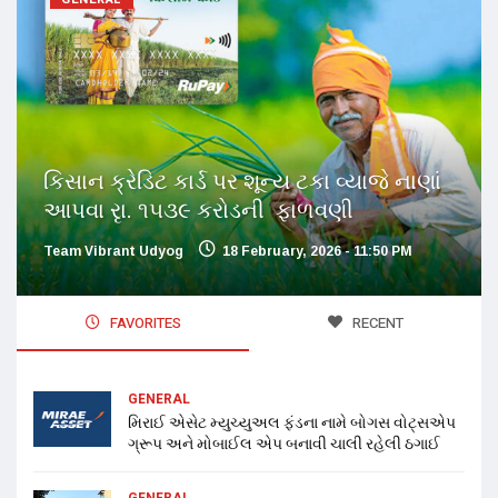
કિસાન ક્રેડિટ કાર્ડ પર શૂન્ય ટકા વ્યાજે નાણાં
આપવા રૃા. ૧૫૩૯ કરોડની ફાળવણી
Team Vibrant Udyog
18 February, 2026 - 11:50 PM
FAVORITES
RECENT
GENERAL
મિરાઈ એસેટ મ્યુચ્યુઅલ ફંડના નામે બોગસ વોટ્સએપ
ગ્રૂપ અને મોબાઈલ એપ બનાવી ચાલી રહેલી ઠગાઈ
GENERAL