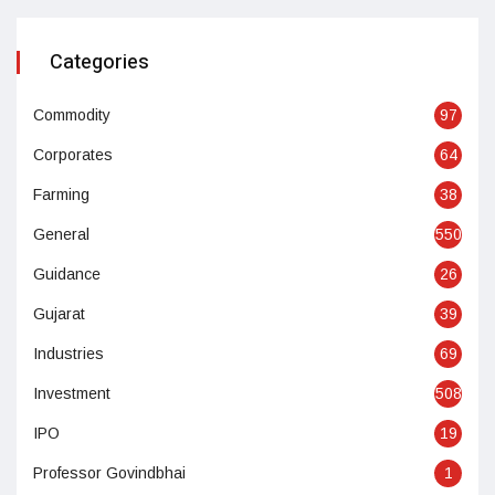
Categories
Commodity
97
Corporates
64
Farming
38
General
550
Guidance
26
Gujarat
39
Industries
69
Investment
508
IPO
19
Professor Govindbhai
1