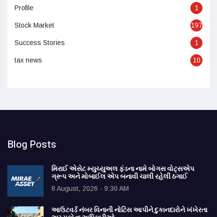
Profile
1
Stock Market
197
Success Stories
1
tax news
10
Blog Posts
મિરાઈ એસેટ મ્યુચ્યુઅલ ફંડના નામે બોગસ વોટ્સએપ
ગ્રૂપ અને મોબાઈલ એપ બનાવી ચાલી રહેલી ઠગાઈ
8 August, 2026 - 9:30 AM
આઉટવર્ડ નંબર વિનાની નોટિસ આપીને દુકાનદારોને ખંખેરતા