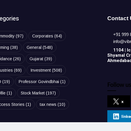
egories
Contact
+91 999 
mmodity
(97)
Corporates
(64)
info@vib
rming
(38)
General
(548)
1104 | Ic
Shyamal Cro
idance
(26)
Gujarat
(39)
Ahmedabad,
ustries
(69)
Investment
(508)
O
(19)
Professor Govindbhai
(1)
Follow us
file
(1)
Stock Market
(197)
x
ccess Stories
(1)
tax news
(10)
linke