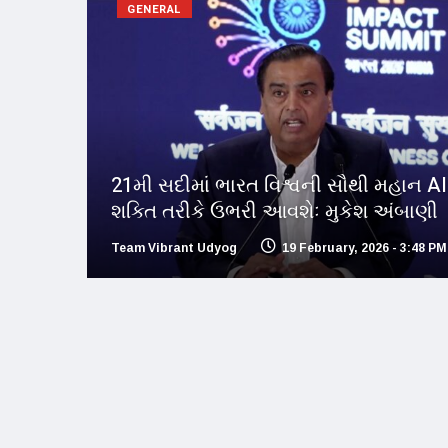
GENERAL
21મી સદીમાં ભારત વિશ્વની સૌથી મહાન AI
શક્તિ તરીકે ઉભરી આવશેઃ મુકેશ અંબાણી
Team Vibrant Udyog
19 February, 2026 - 3:48 PM