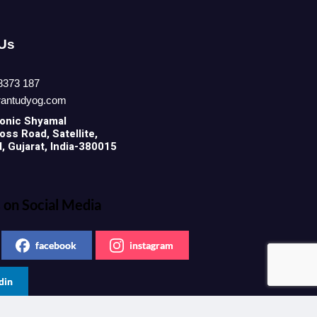
 Us
8373 187
rantudyog.com
onic
Shyamal
ss Road, Satellite,
 Gujarat, India-380015
 on Social Media
facebook
instagram
din