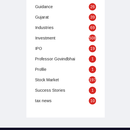
Guidance
26
Gujarat
39
Industries
69
Investment
508
IPO
19
Professor Govindbhai
1
Profile
1
Stock Market
197
Success Stories
1
tax news
10