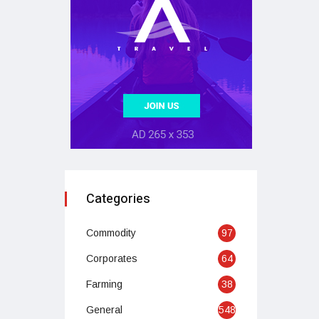
Categories
Commodity
97
Corporates
64
Farming
38
General
548