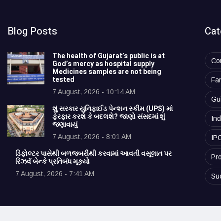
Blog Posts
Cat
The health of Gujarat’s public is at
Co
God’s mercy as hospital supply
Medicines samples are not being
tested
Fa
7 August, 2026 - 10:14 AM
Gu
શું સરકાર યુનિફાઈડ પેન્શન સ્કીમ (UPS) માં
ફેરફાર કરશે કે બદલશે? જાણો સંસદમાં શું
Ind
જણાવાયું
7 August, 2026 - 8:01 AM
IP
ડિફોલ્ટર પાસેથી બળજબરીથી કરવામાં આવતી વસૂલાત પર
Pro
રિઝર્વ બેન્કે પ્રતિબંધ મૂક્યો
7 August, 2026 - 7:41 AM
Su