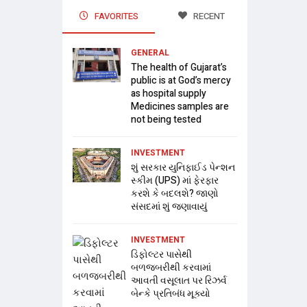
FAVORITES
RECENT
GENERAL
The health of Gujarat’s
public is at God’s mercy
as hospital supply
Medicines samples are
not being tested
INVESTMENT
શું સરકાર યુનિફાઈડ પેન્શન
સ્કીમ (UPS) માં ફેરફાર
કરશે કે બદલશે? જાણો
સંસદમાં શું જણાવાયું
INVESTMENT
ડિફોલ્ટર પાસેથી
બળજબરીથી કરવામાં
આવતી વસૂલાત પર રિઝર્વ
બેન્કે પ્રતિબંધ મૂક્યો