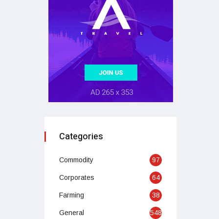
Categories
Commodity
97
Corporates
64
Farming
38
General
548