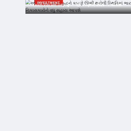
INVESTMENT
Team Vibrant Udyog
3 April, 2026 - 7:40 AM