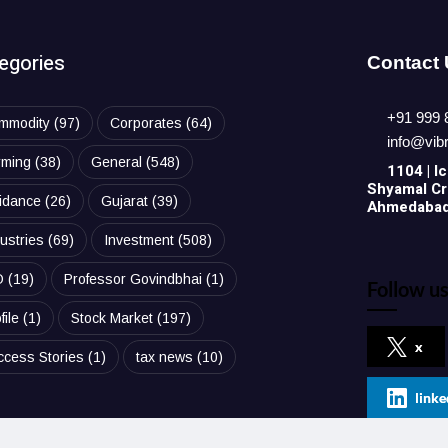
egories
Contact
+91 999 
mmodity
(97)
Corporates
(64)
info@vib
rming
(38)
General
(548)
1104 | Ic
Shyamal Cro
idance
(26)
Gujarat
(39)
Ahmedabad,
ustries
(69)
Investment
(508)
O
(19)
Professor Govindbhai
(1)
Follow us
file
(1)
Stock Market
(197)
x
ccess Stories
(1)
tax news
(10)
linke