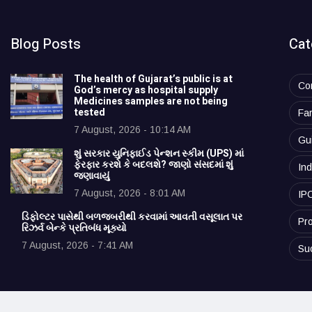
Blog Posts
Cat
The health of Gujarat’s public is at
Co
God’s mercy as hospital supply
Medicines samples are not being
tested
Fa
7 August, 2026 - 10:14 AM
Gu
શું સરકાર યુનિફાઈડ પેન્શન સ્કીમ (UPS) માં
ફેરફાર કરશે કે બદલશે? જાણો સંસદમાં શું
Ind
જણાવાયું
7 August, 2026 - 8:01 AM
IP
ડિફોલ્ટર પાસેથી બળજબરીથી કરવામાં આવતી વસૂલાત પર
Pro
રિઝર્વ બેન્કે પ્રતિબંધ મૂક્યો
7 August, 2026 - 7:41 AM
Su