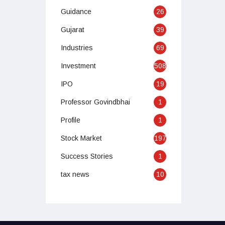
Guidance
26
Gujarat
39
Industries
69
Investment
508
IPO
19
Professor Govindbhai
1
Profile
1
Stock Market
197
Success Stories
1
tax news
10