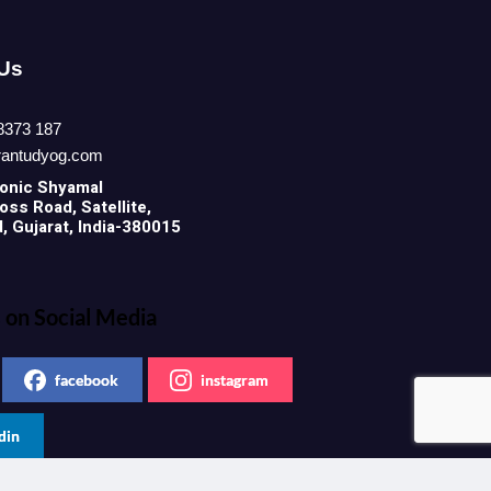
 Us
8373 187
rantudyog.com
onic
Shyamal
ss Road, Satellite,
 Gujarat, India-380015
 on Social Media
facebook
instagram
din