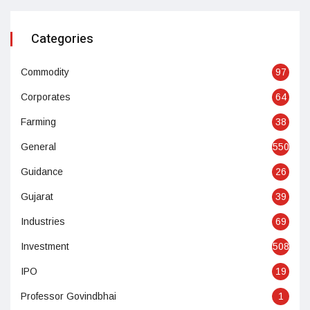
Categories
Commodity
97
Corporates
64
Farming
38
General
550
Guidance
26
Gujarat
39
Industries
69
Investment
508
IPO
19
Professor Govindbhai
1