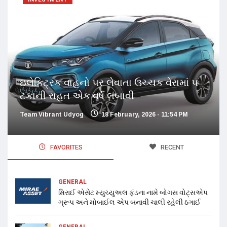
ઇલેક્ટ્રિક વાહનો પર લેવાતા ઉચ્ચક વેરામાં ૫
ટકાની રાહત એક વર્ષ લંબાવી
Team Vibrant Udyog
18 February, 2026 - 11:54 PM
FAVORITES
RECENT
GENERAL
મિરાઈ એસેટ મ્યુચ્યુઅલ ફંડના નામે બોગસ વોટ્સએપ
ગ્રૂપ અને મોબાઈલ એપ બનાવી ચાલી રહેલી ઠગાઈ
GENERAL