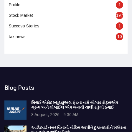
Profile
1
Stock Market
197
Success Stories
1
tax news
10
Blog Posts
મિરાઈ એસેટ મ્યુચ્યુઅલ ફંડના નામે બોગસ વોટ્સએપ
ગ્રૂપ અને મોબાઈલ એપ બનાવી ચાલી રહેલી ઠગાઈ
8 August, 2026 - 9:30 AM
આઉટવર્ડ નંબર વિનાની નોટિસ આપીને દુકાનદારોને ખંખેરતા