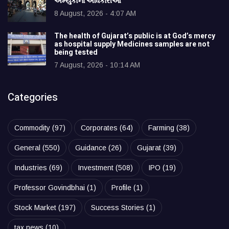
અમ્યુકોના અધિકારીઓ
8 August, 2026 - 4:07 AM
The health of Gujarat’s public is at God’s mercy
as hospital supply Medicines samples are not
being tested
7 August, 2026 - 10:14 AM
Categories
Commodity
(97)
Corporates
(64)
Farming
(38)
General
(550)
Guidance
(26)
Gujarat
(39)
Industries
(69)
Investment
(508)
IPO
(19)
Professor Govindbhai
(1)
Profile
(1)
Stock Market
(197)
Success Stories
(1)
tax news
(10)