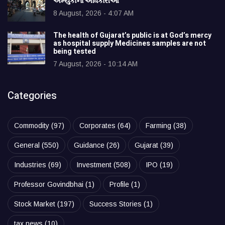
અમ્યુકોના અધિકારીઓ
8 August, 2026 - 4:07 AM
The health of Gujarat’s public is at God’s mercy
as hospital supply Medicines samples are not
being tested
7 August, 2026 - 10:14 AM
Categories
Commodity
(97)
Corporates
(64)
Farming
(38)
General
(550)
Guidance
(26)
Gujarat
(39)
Industries
(69)
Investment
(508)
IPO
(19)
Professor Govindbhai
(1)
Profile
(1)
Stock Market
(197)
Success Stories
(1)
tax news
(10)