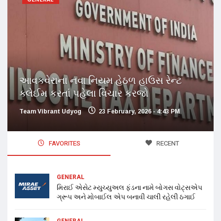
આવકવેરાના નવા નિયમ હેઠળ હાઉસ રેન્ટ
ક્લેઈમ કરતાં પહેલા વિચાર કરજો
Team Vibrant Udyog
23 February, 2026 - 4:43 PM
FAVORITES
RECENT
GENERAL
મિરાઈ એસેટ મ્યુચ્યુઅલ ફંડના નામે બોગસ વોટ્સએપ
ગ્રૂપ અને મોબાઈલ એપ બનાવી ચાલી રહેલી ઠગાઈ
GENERAL