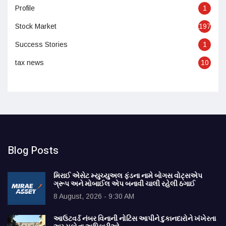
Profile
1
Stock Market
197
Success Stories
1
tax news
10
Blog Posts
મિરાઈ એસેટ મ્યુચ્યુઅલ ફંડના નામે બોગસ વોટ્સએપ
ગ્રૂપ અને મોબાઈલ એપ બનાવી ચાલી રહેલી ઠગાઈ
8 August, 2026 - 9:30 AM
આઉટવર્ડ નંબર વિનાની નોટિસ આપીને દુકાનદારોને ખંખેરતા