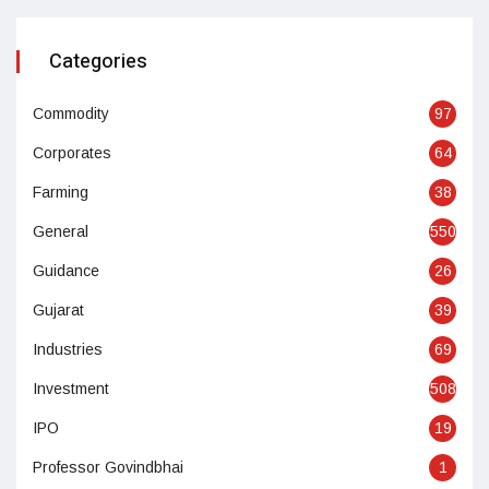
Categories
Commodity
97
Corporates
64
Farming
38
General
550
Guidance
26
Gujarat
39
Industries
69
Investment
508
IPO
19
Professor Govindbhai
1