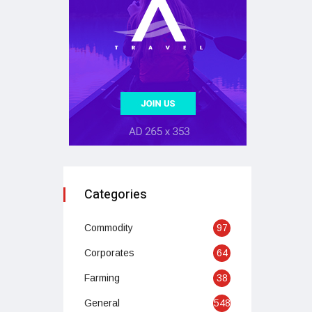
Categories
Commodity
97
Corporates
64
Farming
38
General
548