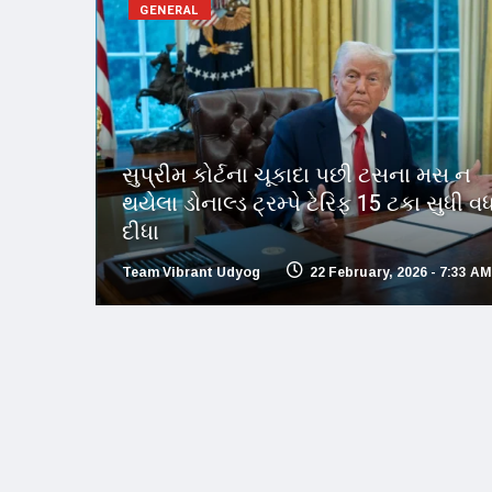
GENERAL
સુપ્રીમ કોર્ટના ચૂકાદા પછી ટસના મસ ન
થયેલા ડોનાલ્ડ ટ્રમ્પે ટેરિફ 15 ટકા સુધી વધ
દીધા
Team Vibrant Udyog
22 February, 2026 - 7:33 AM