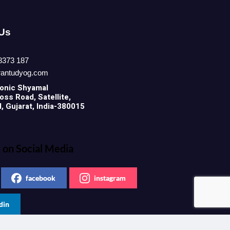
 Us
8373 187
rantudyog.com
onic
Shyamal
ss Road, Satellite,
 Gujarat, India-380015
 on Social Media
facebook
instagram
din