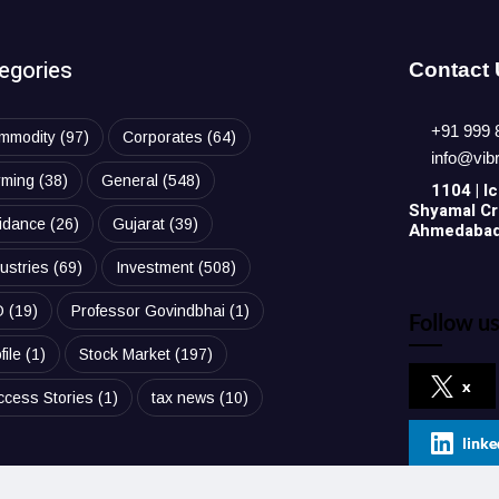
egories
Contact
+91 999 
mmodity
(97)
Corporates
(64)
info@vib
rming
(38)
General
(548)
1104 | Ic
Shyamal Cro
idance
(26)
Gujarat
(39)
Ahmedabad,
ustries
(69)
Investment
(508)
O
(19)
Professor Govindbhai
(1)
Follow us
file
(1)
Stock Market
(197)
x
ccess Stories
(1)
tax news
(10)
linke