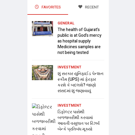
FAVORITES
RECENT
GENERAL
The health of Gujarat’s
public is at God’s mercy
as hospital supply
Medicines samples are
not being tested
INVESTMENT
શું સરકાર યુનિફાઈડ પેન્શન
સ્કીમ (UPS) માં ફેરફાર
કરશે કે બદલશે? જાણો
સંસદમાં શું જણાવાયું
INVESTMENT
ડિફોલ્ટર પાસેથી
બળજબરીથી કરવામાં
આવતી વસૂલાત પર રિઝર્વ
બેન્કે પ્રતિબંધ મૂક્યો