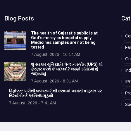
Blog Posts
Cat
The health of Gujarat’s public is at
Co
God’s mercy as hospital supply
Medicines samples are not being
tested
Fa
7 August, 2026 - 10:14 AM
Gu
શું સરકાર યુનિફાઈડ પેન્શન સ્કીમ (UPS) માં
ફેરફાર કરશે કે બદલશે? જાણો સંસદમાં શું
Ind
જણાવાયું
7 August, 2026 - 8:01 AM
IP
ડિફોલ્ટર પાસેથી બળજબરીથી કરવામાં આવતી વસૂલાત પર
Pro
રિઝર્વ બેન્કે પ્રતિબંધ મૂક્યો
7 August, 2026 - 7:41 AM
Su