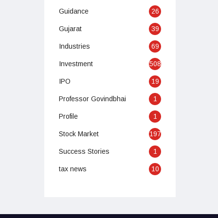
Guidance
26
Gujarat
39
Industries
69
Investment
508
IPO
19
Professor Govindbhai
1
Profile
1
Stock Market
197
Success Stories
1
tax news
10