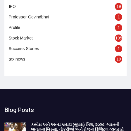
IPO
19
Professor Govindbhai
1
Profile
1
Stock Market
195
Success Stories
1
tax news
10
Blog Posts
કરવેરા અને અન્ય કાયદા (સુધારા) બિલ, ૨૦૨૬: ભારતની
જનતાના ખિસ્સા, નોકરીઓ અને રોજના ડિજિટલ વ્યવહારો