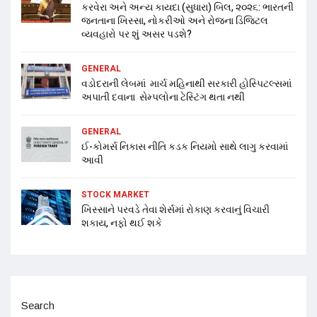
કરવેરા અને અન્ય કાયદા (સુધારા) બિલ, ૨૦૨૬: ભારતની
જનતાના ખિસ્સા, નોકરીઓ અને રોજના ડિજિટલ
વ્યવહારો પર શું અસર પડશે?
GENERAL
વડોદરાની લેબમાં માર્ચ મહિનાથી સરકારી હોસ્પિટલ્સમાં
અપાતી દવાના સેમ્પલોના ટેસ્ટિંગ થતા નથી
GENERAL
ઈ-કોમર્સ નિકાસ નીતિ કડક નિયમો સાથે લાગુ કરવામાં
આવી
STOCK MARKET
ખિસ્સાને પરવડે તેવા શેર્સમાં રોકાણ કરવાનું વિચારી
શકાય, નફો થઈ શકે
Search