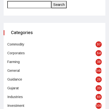
Search
Categories
Commodity
97
Corporates
64
Farming
38
General
544
Guidance
26
Gujarat
39
Industries
69
Investment
506