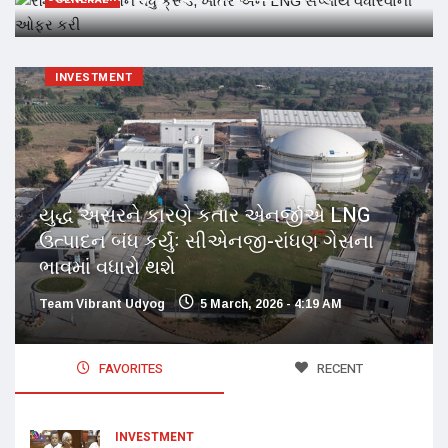
INVESTMENT
યુદ્ધ અસરને કારણે કતાર એનર્જીએ LNG
ઉત્પાદન બંધ કર્યુંઃ સીએનજી-રાંધણ ગેસના
ભાવમાં વધારો થશે
Team Vibrant Udyog
5 March, 2026 - 4:19 AM
FAVORITES
RECENT
INVESTMENT