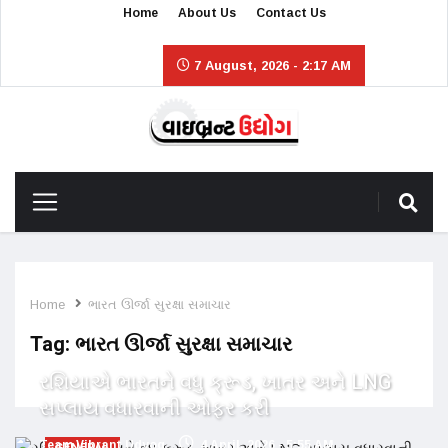
Home
About Us
Contact Us
7 August, 2026 - 2:17 AM
Home
ભારત ઊર્જા સુરક્ષા સમાચાર
Tag:
ભારત ઊર્જા સુરક્ષા સમાચાર
રશિયાએ ભારતને વધુ ક્રૂડ, ખાતર અને LNG
સપ્લાય વધારવાની ઓફર કરી
Team Vibrant Udyog
4 April, 2026 - 5:55 AM
GENERAL