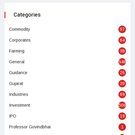
Categories
Commodity
97
Corporates
64
Farming
38
General
548
Guidance
26
Gujarat
39
Industries
69
Investment
508
IPO
19
Professor Govindbhai
1