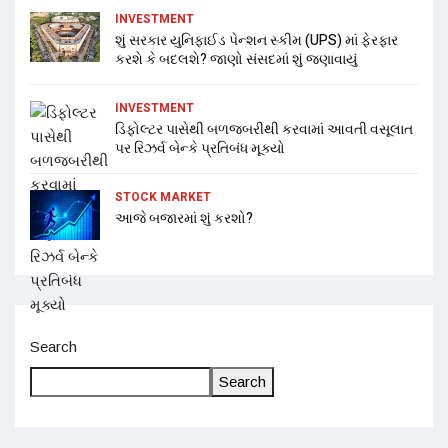
INVESTMENT
શું સરકાર યુનિફાઈડ પેન્શન સ્કીમ (UPS) માં ફેરફાર
કરશે કે બદલશે? જાણો સંસદમાં શું જણાવાયું
INVESTMENT
ડિફોલ્ટર પાસેથી બળજબરીથી કરવામાં આવતી વસૂલાત
પર રિઝર્વ બેન્કે પ્રતિબંધ મૂક્યો
STOCK MARKET
આજે બજારમાં શું કરશો?
Search
Search