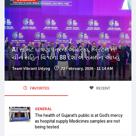
AI સમિટ ઘોષણાપત્રને અમેરિકા, બ્રિટન ને
ચીન સહિત વિશ્વના 88 દેશોએ સમર્થન આપ્યું
Team Vibrant Udyog
22 February, 2026 - 11:14 AM
FAVORITES
RECENT
GENERAL
The health of Gujarat’s public is at God’s mercy
as hospital supply Medicines samples are not
being tested