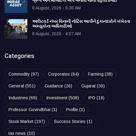
ગ્રૂપ અને મોબાઈલ એપ બનાવી ચાલી રહેલી ઠગાઈ
8 August, 2026 - 9:30 AM
આઉટવર્ડ નંબર વિનાની નોટિસ આપીને દુકાનદારોને ખંખેરતા
અમ્યુકોના અધિકારીઓ
8 August, 2026 - 4:07 AM
Categories
Commodity
(97)
Corporates
(64)
Farming
(38)
General
(551)
Guidance
(26)
Gujarat
(39)
Industries
(69)
Investment
(508)
IPO
(19)
Professor Govindbhai
(1)
Profile
(1)
Stock Market
(197)
Success Stories
(1)
tax news
(10)