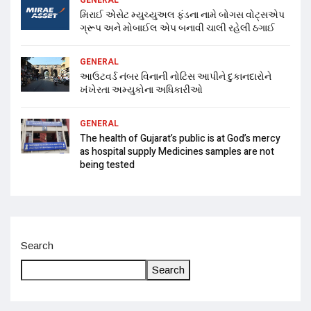
મિરાઈ એસેટ મ્યુચ્યુઅલ ફંડના નામે બોગસ વોટ્સએપ
ગ્રૂપ અને મોબાઈલ એપ બનાવી ચાલી રહેલી ઠગાઈ
GENERAL
આઉટવર્ડ નંબર વિનાની નોટિસ આપીને દુકાનદારોને
ખંખેરતા અમ્યુકોના અધિકારીઓ
GENERAL
The health of Gujarat’s public is at God’s mercy
as hospital supply Medicines samples are not
being tested
Search
Search