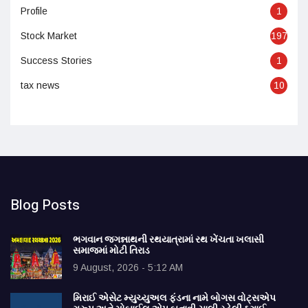
Profile
1
Stock Market
197
Success Stories
1
tax news
10
Blog Posts
ભગવાન જગન્નાથની રથયાત્રામાં રથ ખેંચતા ખલાસી
સમાજમાં મોટી તિરાડ
9 August, 2026 - 5:12 AM
મિરાઈ એસેટ મ્યુચ્યુઅલ ફંડના નામે બોગસ વોટ્સએપ