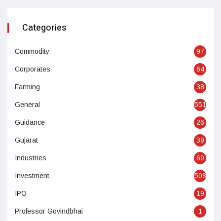
Categories
Commodity
97
Corporates
64
Farming
38
General
551
Guidance
26
Gujarat
39
Industries
69
Investment
508
IPO
19
Professor Govindbhai
1