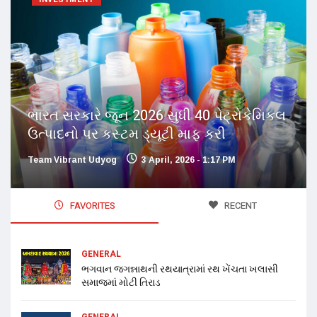
ભારત સરકારે જૂન 2026 સુધી 40 પેટ્રોકેમિકલ
ઉત્પાદનો પર કસ્ટમ ડ્યૂટી માફ કરી
Team Vibrant Udyog
3 April, 2026 - 1:17 PM
FAVORITES
RECENT
GENERAL
ભગવાન જગન્નાથની રથયાત્રામાં રથ ખેંચતા ખલાસી
સમાજમાં મોટી તિરાડ
GENERAL