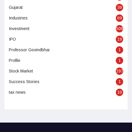
Gujarat
39
Industries
69
Investment
508
IPO
19
Professor Govindbhai
1
Profile
1
Stock Market
197
Success Stories
1
tax news
10