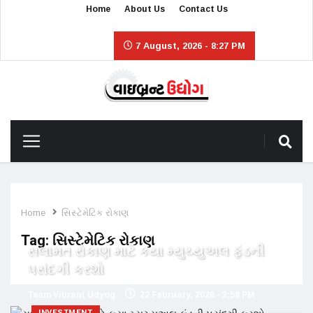
Home
About Us
Contact Us
7 August, 2026 - 8:27 PM
Home
સિસ્ટેમેટિક રોકાણ
Tag:
સિસ્ટેમેટિક રોકાણ
સલામત રોકાણ માટે કયા મ્યુચ્યુઅલ ફંડની
પસંદગી કરશો
Team Vibrant Udyog
22 February, 2026 - 3:58 PM
INVESTMENT