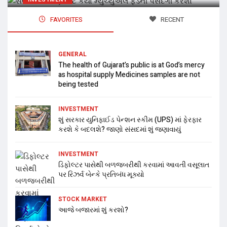
FAVORITES
RECENT
GENERAL
The health of Gujarat’s public is at God’s mercy
as hospital supply Medicines samples are not
being tested
INVESTMENT
શું સરકાર યુનિફાઈડ પેન્શન સ્કીમ (UPS) માં ફેરફાર
કરશે કે બદલશે? જાણો સંસદમાં શું જણાવાયું
INVESTMENT
ડિફોલ્ટર પાસેથી બળજબરીથી કરવામાં આવતી વસૂલાત
પર રિઝર્વ બેન્કે પ્રતિબંધ મૂક્યો
STOCK MARKET
આજે બજારમાં શું કરશો?