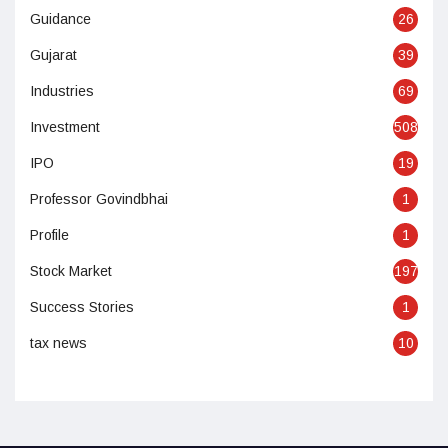
Guidance
26
Gujarat
39
Industries
69
Investment
508
IPO
19
Professor Govindbhai
1
Profile
1
Stock Market
197
Success Stories
1
tax news
10