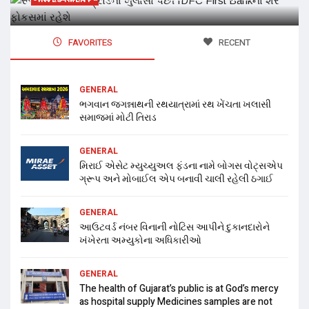
FAVORITES
RECENT
GENERAL
ભગવાન જગન્નાથની રથયાત્રામાં રથ ખેંચતા ખલાસી
સમાજમાં મોટી તિરાડ
GENERAL
મિરાઈ એસેટ મ્યુચ્યુઅલ ફંડના નામે બોગસ વોટ્સએપ
ગ્રૂપ અને મોબાઈલ એપ બનાવી ચાલી રહેલી ઠગાઈ
GENERAL
આઉટવર્ડ નંબર વિનાની નોટિસ આપીને દુકાનદારોને
ખંખેરતા અમ્યુકોના અધિકારીઓ
GENERAL
The health of Gujarat’s public is at God’s mercy
as hospital supply Medicines samples are not