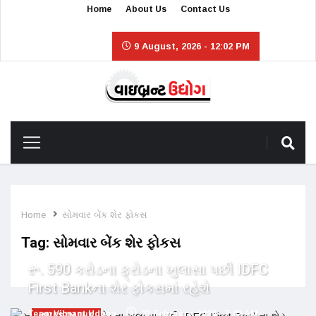
Home
About Us
Contact Us
9 August, 2026 - 12:02 PM
Home
સોમવાર બેંક શેર ફોકસ
Tag:
સોમવાર બેંક શેર ફોકસ
રૂ. 590 કરોડના ફ્રોડના ખુલાસા પછી IDFC
First Bankના શેર ફોકસમાં રહેશે
Team Vibrant Udyog
23 February, 2026 - 7:42 AM
INVESTMENT