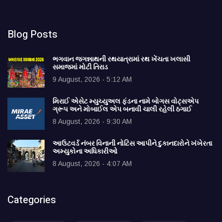
Blog Posts
ભગવાન જગન્નાથની રથયાત્રામાં રથ ખેંચતા ખલાસી
સમાજમાં મોટી તિરાડ
9 August, 2026 - 5:12 AM
મિરાઈ એસેટ મ્યુચ્યુઅલ ફંડના નામે બોગસ વોટ્સએપ
ગ્રૂપ અને મોબાઈલ એપ બનાવી ચાલી રહેલી ઠગાઈ
8 August, 2026 - 9:30 AM
આઉટવર્ડ નંબર વિનાની નોટિસ આપીને દુકાનદારોને ખંખેરતા
અમ્યુકોના અધિકારીઓ
8 August, 2026 - 4:07 AM
Categories