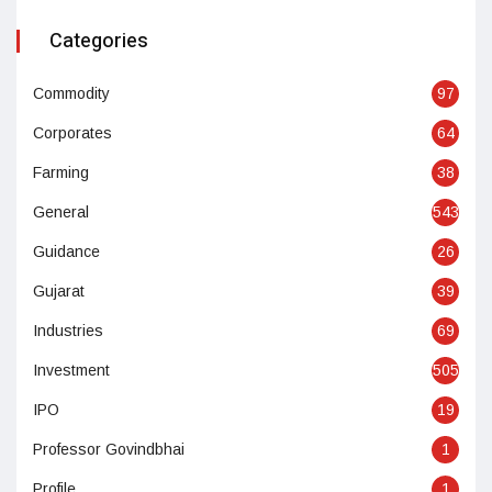
Categories
Commodity
97
Corporates
64
Farming
38
General
543
Guidance
26
Gujarat
39
Industries
69
Investment
505
IPO
19
Professor Govindbhai
1
Profile
1