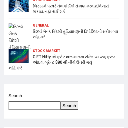
ખિસ્સાને પરવડે તેવા શેર્સમાં રોકાણ કરવાનું વિચારી
શકાય, નફો થઈ શકે
GENERAL
રિઝર્વ બેન્ક વિદેશી હૂંડિયામણની ડિપોઝિટની સ્કીમ બંધ
નહિ કરે
STOCK MARKET
GIFT Nifty એ ફ્લેટ શરૂઆતના સંકેત આપ્યા; ક્રૂડ
ઓઇલ બ્રેન્ટ $80 થી નીચે ઉતરી ગયું
Search
Search