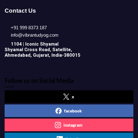
Contact Us
+91 999 8373 187
info@vibrantudyog.com
1104 | Iconic
Shyamal
Shyamal Cross Road, Satellite,
Ahmedabad, Gujarat, India-380015
Follow us on Social Media
x
facebook
instagram