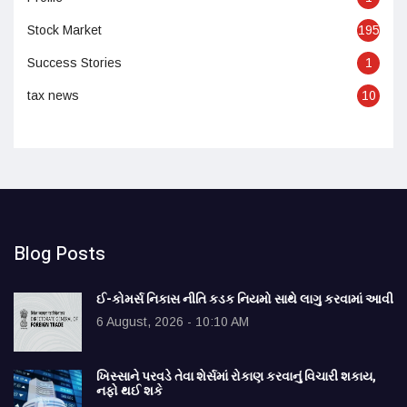
Stock Market
195
Success Stories
1
tax news
10
Blog Posts
ઈ-કોમર્સ નિકાસ નીતિ કડક નિયમો સાથે લાગુ કરવામાં આવી
6 August, 2026 - 10:10 AM
ખિસ્સાને પરવડે તેવા શેર્સમાં રોકાણ કરવાનું વિચારી શકાય,
નફો થઈ શકે