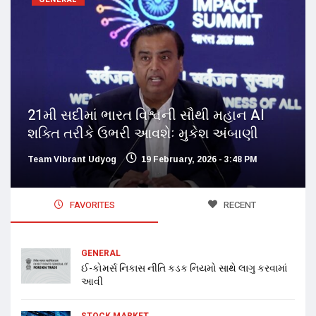
21મી સદીમાં ભારત વિશ્વની સૌથી મહાન AI
શક્તિ તરીકે ઉભરી આવશેઃ મુકેશ અંબાણી
Team Vibrant Udyog
19 February, 2026 - 3:48 PM
FAVORITES
RECENT
GENERAL
ઈ-કોમર્સ નિકાસ નીતિ કડક નિયમો સાથે લાગુ કરવામાં
આવી
STOCK MARKET