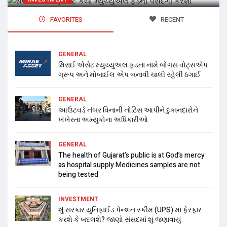
FAVORITES
RECENT
GENERAL
મિરાઈ એસેટ મ્યુચ્યુઅલ ફંડના નામે બોગસ વોટ્સએપ
ગ્રૂપ અને મોબાઈલ એપ બનાવી ચાલી રહેલી ઠગાઈ
GENERAL
આઉટવર્ડ નંબર વિનાની નોટિસ આપીને દુકાનદારોને
ખંખેરતા અમ્યુકોના અધિકારીઓ
GENERAL
The health of Gujarat’s public is at God’s mercy
as hospital supply Medicines samples are not
being tested
INVESTMENT
શું સરકાર યુનિફાઈડ પેન્શન સ્કીમ (UPS) માં ફેરફાર
કરશે કે બદલશે? જાણો સંસદમાં શું જણાવાયું