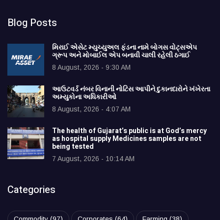
Blog Posts
મિરાઈ એસેટ મ્યુચ્યુઅલ ફંડના નામે બોગસ વોટ્સએપ
ગ્રૂપ અને મોબાઈલ એપ બનાવી ચાલી રહેલી ઠગાઈ
8 August, 2026 - 9:30 AM
આઉટવર્ડ નંબર વિનાની નોટિસ આપીને દુકાનદારોને ખંખેરતા
અમ્યુકોના અધિકારીઓ
8 August, 2026 - 4:07 AM
The health of Gujarat’s public is at God’s mercy
as hospital supply Medicines samples are not
being tested
7 August, 2026 - 10:14 AM
Categories
Commodity
(97)
Corporates
(64)
Farming
(38)