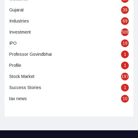
Gujarat
39
Industries
69
Investment
508
IPO
19
Professor Govindbhai
1
Profile
1
Stock Market
197
Success Stories
1
tax news
10