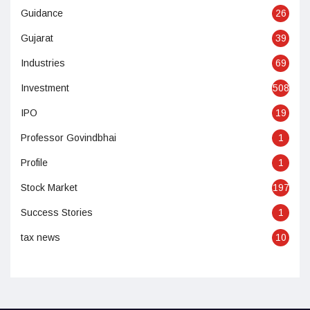
Guidance
26
Gujarat
39
Industries
69
Investment
508
IPO
19
Professor Govindbhai
1
Profile
1
Stock Market
197
Success Stories
1
tax news
10