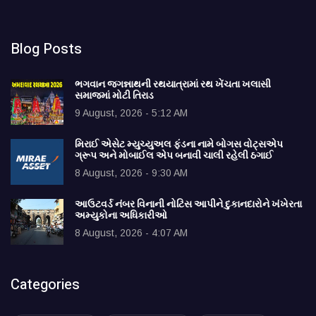
Blog Posts
ભગવાન જગન્નાથની રથયાત્રામાં રથ ખેંચતા ખલાસી
સમાજમાં મોટી તિરાડ
9 August, 2026 - 5:12 AM
મિરાઈ એસેટ મ્યુચ્યુઅલ ફંડના નામે બોગસ વોટ્સએપ
ગ્રૂપ અને મોબાઈલ એપ બનાવી ચાલી રહેલી ઠગાઈ
8 August, 2026 - 9:30 AM
આઉટવર્ડ નંબર વિનાની નોટિસ આપીને દુકાનદારોને ખંખેરતા
અમ્યુકોના અધિકારીઓ
8 August, 2026 - 4:07 AM
Categories