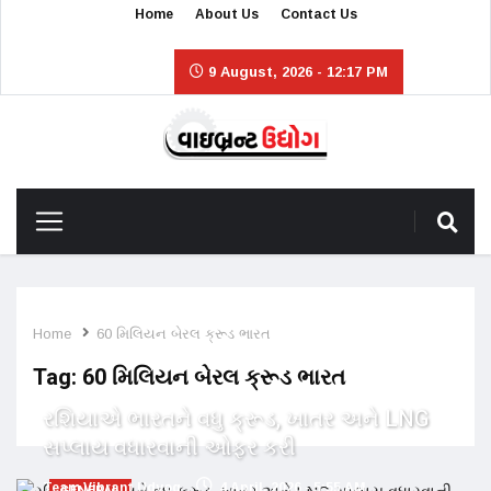
Home
About Us
Contact Us
9 August, 2026 - 12:17 PM
Home
60 મિલિયન બેરલ ક્રૂડ ભારત
Tag:
60 મિલિયન બેરલ ક્રૂડ ભારત
રશિયાએ ભારતને વધુ ક્રૂડ, ખાતર અને LNG
સપ્લાય વધારવાની ઓફર કરી
Team Vibrant Udyog
4 April, 2026 - 5:55 AM
GENERAL