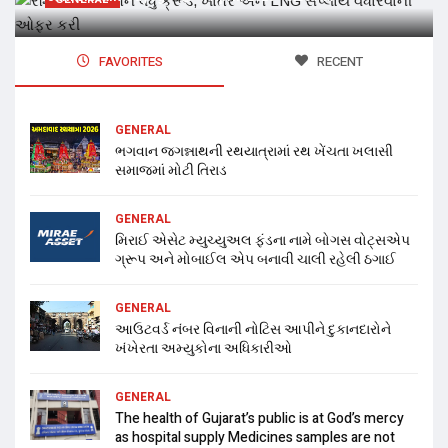
FAVORITES
RECENT
GENERAL
ભગવાન જગન્નાથની રથયાત્રામાં રથ ખેંચતા ખલાસી
સમાજમાં મોટી તિરાડ
GENERAL
મિરાઈ એસેટ મ્યુચ્યુઅલ ફંડના નામે બોગસ વોટ્સએપ
ગ્રૂપ અને મોબાઈલ એપ બનાવી ચાલી રહેલી ઠગાઈ
GENERAL
આઉટવર્ડ નંબર વિનાની નોટિસ આપીને દુકાનદારોને
ખંખેરતા અમ્યુકોના અધિકારીઓ
GENERAL
The health of Gujarat’s public is at God’s mercy
as hospital supply Medicines samples are not