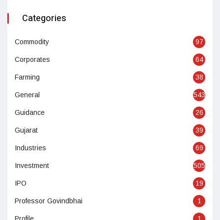
Categories
Commodity
97
Corporates
64
Farming
38
General
543
Guidance
26
Gujarat
39
Industries
69
Investment
505
IPO
19
Professor Govindbhai
1
Profile
1