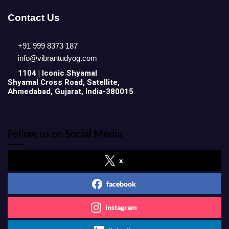
Contact Us
+91 999 8373 187
info@vibrantudyog.com
1104 | Iconic
Shyamal
Shyamal Cross Road, Satellite,
Ahmedabad, Gujarat, India-380015
Follow us on Social Media
x
facebook
instagram