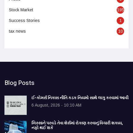
Stock Market
195
Success Stories
1
tax news
10
Blog Posts
ઈ-કોમર્સ નિકાસ નીતિ કડક નિયમો સાથે લાગુ કરવામાં આવી
6 August, 2026 - 10:10 AM
ખિસ્સાને પરવડે તેવા શેર્સમાં રોકાણ કરવાનું વિચારી શકાય,
નફો થઈ શકે