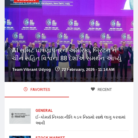
AI સમિટ ઘોષણાપત્રને અમેરિકા, બ્રિટન ને
ચીન સહિત વિશ્વના 88 દેશોએ સમર્થન આપ્યું
Team Vibrant Udyog
22 February, 2026 - 11:14 AM
FAVORITES
RECENT
GENERAL
ઈ-કોમર્સ નિકાસ નીતિ કડક નિયમો સાથે લાગુ કરવામાં
આવી
STOCK MARKET