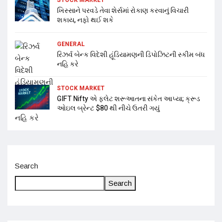
ખિસ્સાને પરવડે તેવા શેર્સમાં રોકાણ કરવાનું વિચારી
શકાય, નફો થઈ શકે
GENERAL
રિઝર્વ બેન્ક વિદેશી હૂંડિયામણની ડિપોઝિટની સ્કીમ બંધ
નહિ કરે
STOCK MARKET
GIFT Nifty એ ફ્લેટ શરૂઆતના સંકેત આપ્યા; ક્રૂડ
ઓઇલ બ્રેન્ટ $80 થી નીચે ઉતરી ગયું
Search
Search