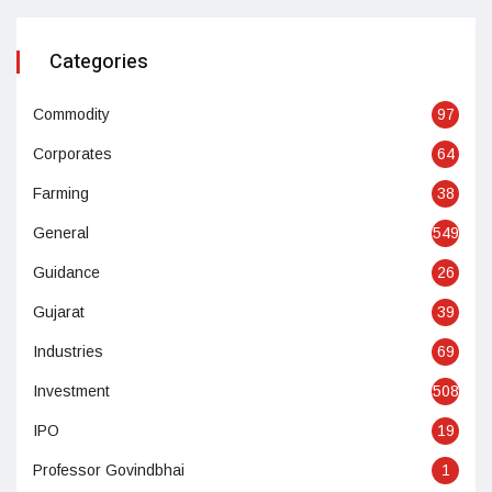
Categories
Commodity
97
Corporates
64
Farming
38
General
549
Guidance
26
Gujarat
39
Industries
69
Investment
508
IPO
19
Professor Govindbhai
1