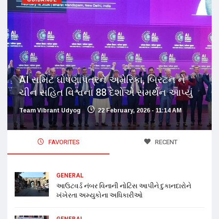
AI સમિટ ઘોષણાપત્રને અમેરિકા, બ્રિટન ને
ચીન સહિત વિશ્વના 88 દેશોએ સમર્થન આપ્યું
Team Vibrant Udyog
22 February, 2026 - 11:14 AM
FAVORITES
RECENT
GENERAL
આઉટવર્ડ નંબર વિનાની નોટિસ આપીને દુકાનદારોને
ખંખેરતા અમ્યુકોના અધિકારીઓ
GENERAL