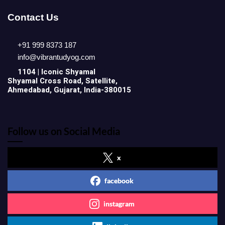
Contact Us
+91 999 8373 187
info@vibrantudyog.com
1104 | Iconic
Shyamal
Shyamal Cross Road, Satellite,
Ahmedabad, Gujarat, India-380015
Follow us on Social Media
x
facebook
instagram