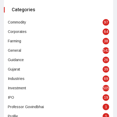
Categories
Commodity
97
Corporates
64
Farming
38
General
542
Guidance
26
Gujarat
39
Industries
69
Investment
505
IPO
19
Professor Govindbhai
1
Profile
1