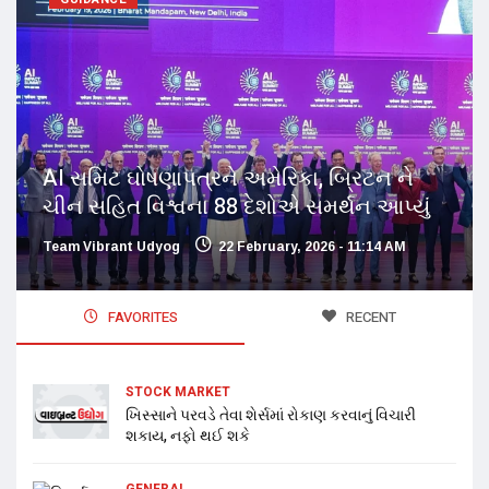
AI સમિટ ઘોષણાપત્રને અમેરિકા, બ્રિટન ને
ચીન સહિત વિશ્વના 88 દેશોએ સમર્થન આપ્યું
Team Vibrant Udyog
22 February, 2026 - 11:14 AM
FAVORITES
RECENT
STOCK MARKET
ખિસ્સાને પરવડે તેવા શેર્સમાં રોકાણ કરવાનું વિચારી
શકાય, નફો થઈ શકે
GENERAL