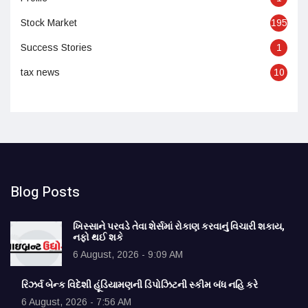
Stock Market
195
Success Stories
1
tax news
10
Blog Posts
ખિસ્સાને પરવડે તેવા શેર્સમાં રોકાણ કરવાનું વિચારી શકાય,
નફો થઈ શકે
6 August, 2026 - 9:09 AM
રિઝર્વ બેન્ક વિદેશી હૂંડિયામણની ડિપોઝિટની સ્કીમ બંધ નહિ કરે
6 August, 2026 - 7:56 AM