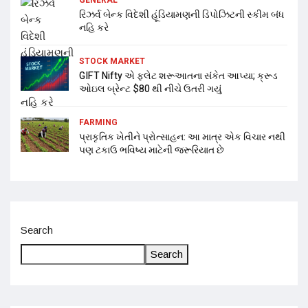
રિઝર્વ બેન્ક વિદેશી હૂંડિયામણની ડિપોઝિટની સ્કીમ બંધ
નહિ કરે
STOCK MARKET
GIFT Nifty એ ફ્લેટ શરૂઆતના સંકેત આપ્યા; ક્રૂડ
ઓઇલ બ્રેન્ટ $80 થી નીચે ઉતરી ગયું
FARMING
પ્રાકૃતિક ખેતીને પ્રોત્સાહન: આ માત્ર એક વિચાર નથી
પણ ટકાઉ ભવિષ્ય માટેની જરૂરિયાત છે
Search
Search