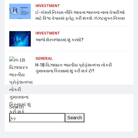
INVESTMENT
ઈ-કોમર્સ નિકાસ નીતિ આવતા ભારતના નાના વેપારીઓ
માટે વિશ્વ વેપારમાં ફતેહ કરી શકશે ઝંઝટમુક્ત નિકાસ
INVESTMENT
આજે શેરબજારમાં શું કરશો?
GENERAL
H-1B વિઝાધારક ભારતીય પ્રોફેશનલ્સ નોકરી
ગુમાવવાના કિસ્સામાં શું કરી શકે છે?
Search
Search