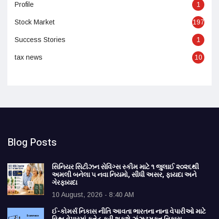
Profile
1
Stock Market
197
Success Stories
1
tax news
10
Blog Posts
સિનિયર સિટીઝન સેવિંગ્સ સ્કીમ માટે ૧ જુલાઈ ૨૦૨૬થી
અમલી બનેલા ૫ નવા નિયમો, સીધી અસર, ફાયદા અને
ગેરફાયદા
10 August, 2026 - 8:40 AM
ઈ-કોમર્સ નિકાસ નીતિ આવતા ભારતના નાના વેપારીઓ માટે