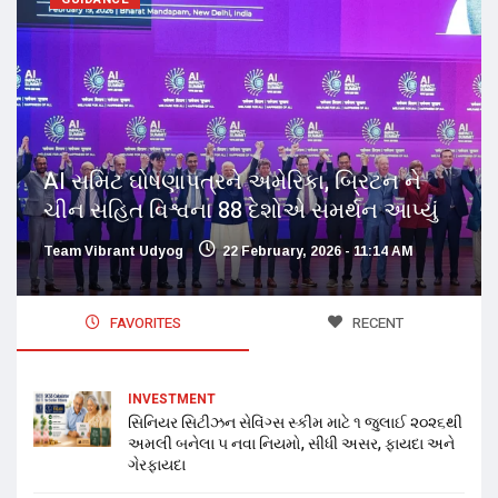
AI સમિટ ઘોષણાપત્રને અમેરિકા, બ્રિટન ને
ચીન સહિત વિશ્વના 88 દેશોએ સમર્થન આપ્યું
Team Vibrant Udyog
22 February, 2026 - 11:14 AM
FAVORITES
RECENT
INVESTMENT
સિનિયર સિટીઝન સેવિંગ્સ સ્કીમ માટે ૧ જુલાઈ ૨૦૨૬થી
અમલી બનેલા ૫ નવા નિયમો, સીધી અસર, ફાયદા અને
ગેરફાયદા