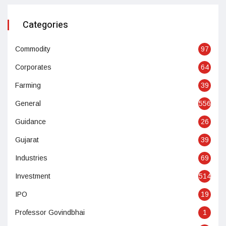
Categories
Commodity
97
Corporates
64
Farming
39
General
556
Guidance
26
Gujarat
39
Industries
69
Investment
514
IPO
19
Professor Govindbhai
1