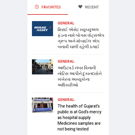
FAVORITES
RECENT
GENERAL
મિરાઈ એસેટ મ્યુચ્યુઅલ
ફંડના નામે બોગસ વોટ્સએપ
ગ્રૂપ અને મોબાઈલ એપ
બનાવી ચાલી રહેલી ઠગાઈ
GENERAL
આઉટવર્ડ નંબર વિનાની
નોટિસ આપીને દુકાનદારોને
ખંખેરતા અમ્યુકોના
અધિકારીઓ
GENERAL
The health of Gujarat’s
public is at God’s mercy
as hospital supply
Medicines samples are
not being tested