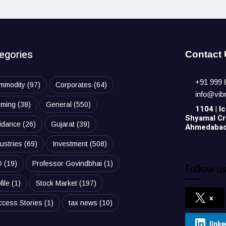
egories
Contact
+91 999 
mmodity
(97)
Corporates
(64)
info@vib
rming
(38)
General
(550)
1104 | Ic
Shyamal Cro
idance
(26)
Gujarat
(39)
Ahmedabad,
ustries
(69)
Investment
(508)
O
(19)
Professor Govindbhai
(1)
Follow us
file
(1)
Stock Market
(197)
x
ccess Stories
(1)
tax news
(10)
linke