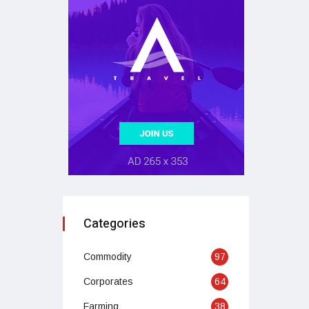
Categories
Commodity
97
Corporates
64
Farming
38