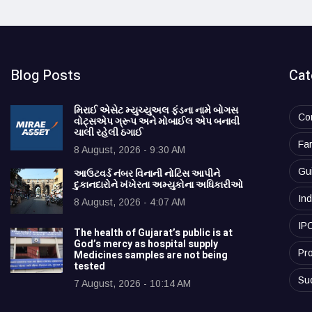
Blog Posts
Cat
મિરાઈ એસેટ મ્યુચ્યુઅલ ફંડના નામે બોગસ
Co
વોટ્સએપ ગ્રૂપ અને મોબાઈલ એપ બનાવી
ચાલી રહેલી ઠગાઈ
Fa
8 August, 2026 - 9:30 AM
Gu
આઉટવર્ડ નંબર વિનાની નોટિસ આપીને
દુકાનદારોને ખંખેરતા અમ્યુકોના અધિકારીઓ
Ind
8 August, 2026 - 4:07 AM
IP
The health of Gujarat’s public is at
God’s mercy as hospital supply
Pro
Medicines samples are not being
tested
Su
7 August, 2026 - 10:14 AM