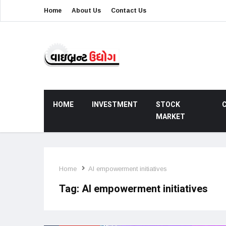
Home
About Us
Contact Us
HOME
INVESTMENT
STOCK
MARKET
Home
AI empowerment initiatives
Tag:
AI empowerment initiatives