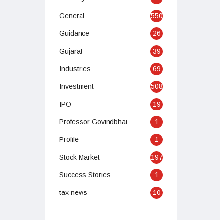
General
550
Guidance
26
Gujarat
39
Industries
69
Investment
508
IPO
19
Professor Govindbhai
1
Profile
1
Stock Market
197
Success Stories
1
tax news
10