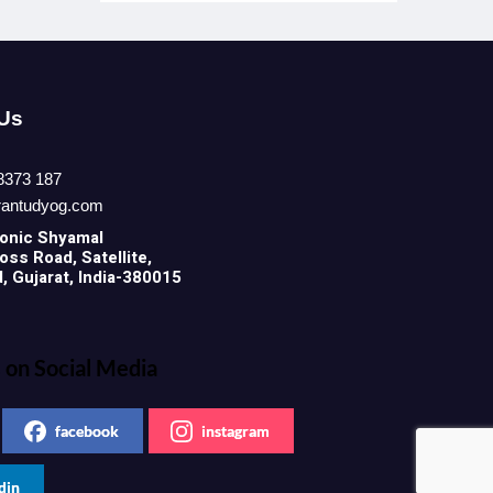
 Us
8373 187
rantudyog.com
onic
Shyamal
ss Road, Satellite,
 Gujarat, India-380015
 on Social Media
facebook
instagram
din