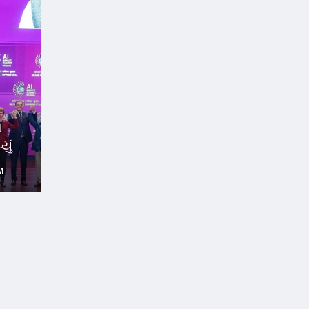
ે
ું
M