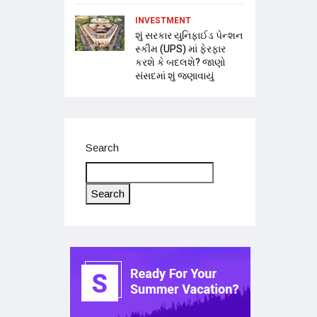
INVESTMENT
શું સરકાર યુનિફાઈડ પેન્શન
સ્કીમ (UPS) માં ફેરફાર
કરશે કે બદલશે? જાણો
સંસદમાં શું જણાવાયું
Search
Search