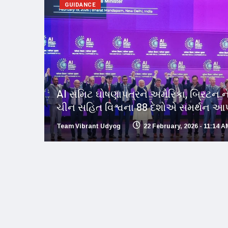
GUIDANCE
AI સમિટ ઘોષણાપત્રને અમેરિકા, બ્રિટન ન
ચીન સહિત વિશ્વના 88 દેશોએ સમર્થન આપ્ય
Team Vibrant Udyog
22 February, 2026 - 11:14 A