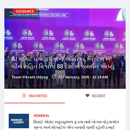
GUIDANCE
AI સમિટ ઘોષણાપત્રને અમેરિકા, બ્રિટન ને
ચીન સહિત વિશ્વના 88 દેશોએ સમર્થન આપ્યું
Team Vibrant Udyog
22 February, 2026 - 11:14 AM
FAVORITES
RECENT
GENERAL
મિરાઈ એસેટ મ્યુચ્યુઅલ ફંડના નામે બોગસ વોટ્સએપ
ગ્રૂપ અને મોબાઈલ એપ બનાવી ચાલી રહેલી ઠગાઈ