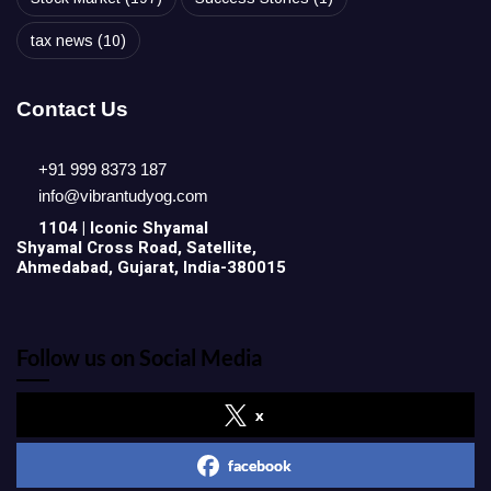
tax news
(10)
Contact Us
+91 999 8373 187
info@vibrantudyog.com
1104 | Iconic
Shyamal
Shyamal Cross Road, Satellite,
Ahmedabad, Gujarat, India-380015
Follow us on Social Media
x
facebook