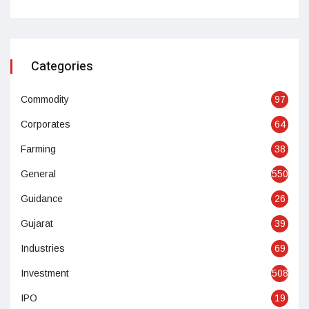
Categories
Commodity
97
Corporates
64
Farming
38
General
550
Guidance
26
Gujarat
39
Industries
69
Investment
508
IPO
19