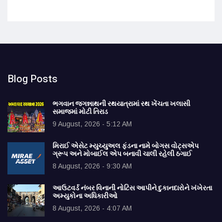
Blog Posts
ભગવાન જગન્નાથની રથયાત્રામાં રથ ખેંચતા ખલાસી
સમાજમાં મોટી તિરાડ
9 August, 2026 - 5:12 AM
મિરાઈ એસેટ મ્યુચ્યુઅલ ફંડના નામે બોગસ વોટ્સએપ
ગ્રૂપ અને મોબાઈલ એપ બનાવી ચાલી રહેલી ઠગાઈ
8 August, 2026 - 9:30 AM
આઉટવર્ડ નંબર વિનાની નોટિસ આપીને દુકાનદારોને ખંખેરતા
અમ્યુકોના અધિકારીઓ
8 August, 2026 - 4:07 AM