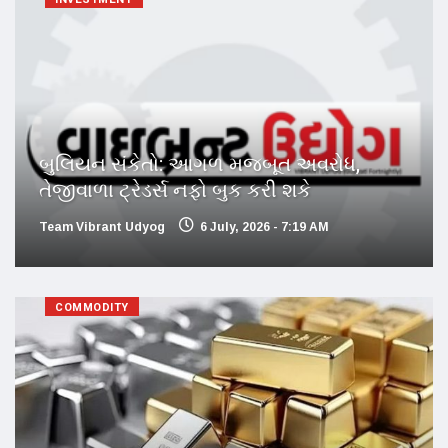
બુલિયન સંકેતો: આગળ મજબૂત અવરોધ,
તેજીવાળા ટ્રેડર્સ નફો બુક કરી શકે
Team Vibrant Udyog
6 July, 2026 - 7:19 AM
COMMODITY