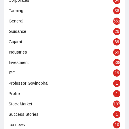
Corporates
64
Farming
38
General
551
Guidance
26
Gujarat
39
Industries
69
Investment
508
IPO
19
Professor Govindbhai
1
Profile
1
Stock Market
197
Success Stories
1
tax news
10