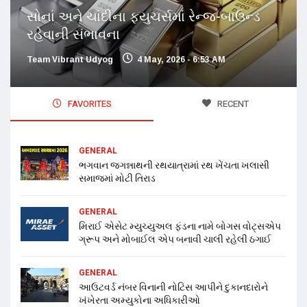
સોનાં અને ચાંદીના ફ્યુચર્સમાં રેન્જ-બાઉન્ડ
રહેવાની સંભાવના
Team Vibrant Udyog
4 May, 2026 - 6:53 AM
FAVORITES
RECENT
GENERAL
ભગવાન જગન્નાથની રથયાત્રામાં રથ ખેંચતા ખલાસી
સમાજમાં મોટી તિરાડ
GENERAL
મિરાઈ એસેટ મ્યુચ્યુઅલ ફંડના નામે બોગસ વોટ્સએપ
ગ્રૂપ અને મોબાઈલ એપ બનાવી ચાલી રહેલી ઠગાઈ
GENERAL
આઉટવર્ડ નંબર વિનાની નોટિસ આપીને દુકાનદારોને
ખંખેરતા અમ્યુકોના અધિકારીઓ