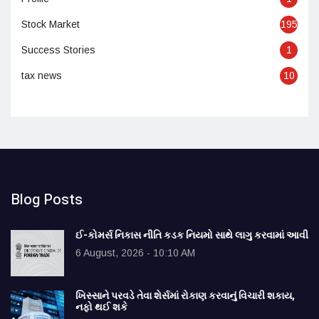
Stock Market
195
Success Stories
1
tax news
10
Blog Posts
ઈ-કોમર્સ નિકાસ નીતિ કડક નિયમો સાથે લાગુ કરવામાં આવી
6 August, 2026 - 10:10 AM
ખિસ્સાને પરવડે તેવા શેર્સમાં રોકાણ કરવાનું વિચારી શકાય,
નફો થઈ શકે