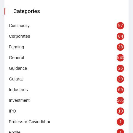
Categories
Commodity
97
Corporates
64
Farming
38
General
543
Guidance
26
Gujarat
39
Industries
69
Investment
505
IPO
19
Professor Govindbhai
1
Profile
1