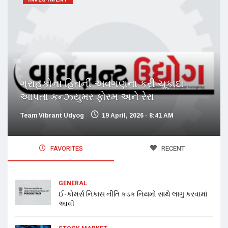
ગ્રાહકોના હિતની અવગણના કરી ચૂકાદા
આપતા કન્ઝ્યુમર ફોરમ અને રેરા
Team Vibrant Udyog
19 April, 2026 - 8:41 AM
FAVORITES
RECENT
GENERAL
ઈ-કોમર્સ નિકાસ નીતિ કડક નિયમો સાથે લાગુ કરવામાં
આવી