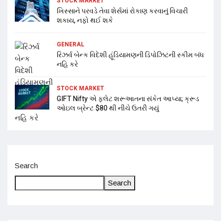
STOCK MARKET
ખિસ્સાને પરવડે તેવા શેર્સમાં રોકાણ કરવાનું વિચારી
શકાય, નફો થઈ શકે
GENERAL
રિઝર્વ બેન્ક વિદેશી હૂંડિયામણની ડિપોઝિટની સ્કીમ બંધ
નહિ કરે
STOCK MARKET
GIFT Nifty એ ફ્લેટ શરૂઆતના સંકેત આપ્યા; ક્રૂડ
ઓઇલ બ્રેન્ટ $80 થી નીચે ઉતરી ગયું
Search
Search