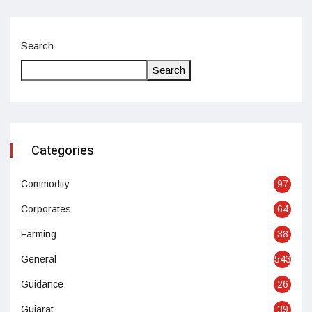
Search
Search
Categories
Commodity
97
Corporates
64
Farming
38
General
543
Guidance
26
Gujarat
39