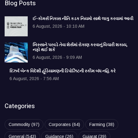
Blog Posts
ઈ-કોમર્સ નિકાસ નીતિ કડક નિયમો સાથે લાગુ કરવામાં આવી
6 August, 2026 - 10:10 AM
ખિસ્સાને પરવડે તેવા શેર્સમાં રોકાણ કરવાનું વિચારી શકાય,
નફો થઈ શકે
6 August, 2026 - 9:09 AM
રિઝર્વ બેન્ક વિદેશી હૂંડિયામણની ડિપોઝિટની સ્કીમ બંધ નહિ કરે
6 August, 2026 - 7:56 AM
Categories
Commodity
(97)
Corporates
(64)
Farming
(38)
General
(543)
Guidance
(26)
Gujarat
(39)