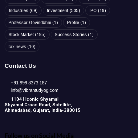
Industries
(69)
Investment
(505)
IPO
(19)
Professor Govindbhai
(1)
Profile
(1)
Stock Market
(195)
Success Stories
(1)
tax news
(10)
Contact Us
+91 999 8373 187
info@vibrantudyog.com
1104 | Iconic
Shyamal
Shyamal Cross Road, Satellite,
Ahmedabad, Gujarat, India-380015
Follow us on Social Media