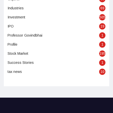
Industries
69
Investment
505
IPO
19
Professor Govindbhai
1
Profile
1
Stock Market
195
Success Stories
1
tax news
10