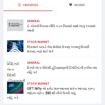
FAVORITES
RECENT
GENERAL
ઈ-કોમર્સ નિકાસ નીતિ કડક નિયમો સાથે લાગુ કરવામાં
આવી
STOCK MARKET
ખિસ્સાને પરવડે તેવા શેર્સમાં રોકાણ કરવાનું વિચારી
શકાય, નફો થઈ શકે
GENERAL
રિઝર્વ બેન્ક વિદેશી હૂંડિયામણની ડિપોઝિટની સ્કીમ બંધ
નહિ કરે
STOCK MARKET
GIFT Nifty એ ફ્લેટ શરૂઆતના સંકેત આપ્યા; ક્રૂડ
ઓઇલ બ્રેન્ટ $80 થી નીચે ઉતરી ગયું