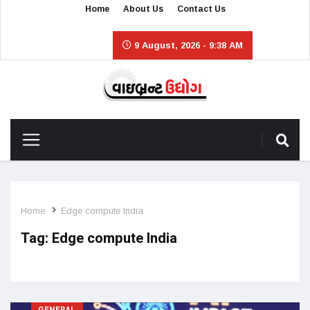
Home
About Us
Contact Us
9 August, 2026 - 9:38 AM
Home
Edge compute India
Tag:
Edge compute India
GENERAL