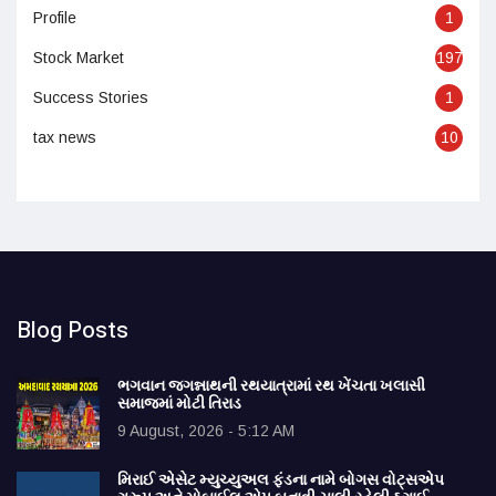
Profile
1
Stock Market
197
Success Stories
1
tax news
10
Blog Posts
ભગવાન જગન્નાથની રથયાત્રામાં રથ ખેંચતા ખલાસી
સમાજમાં મોટી તિરાડ
9 August, 2026 - 5:12 AM
મિરાઈ એસેટ મ્યુચ્યુઅલ ફંડના નામે બોગસ વોટ્સએપ