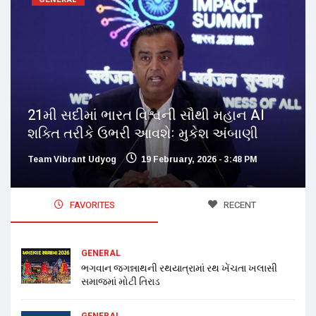
21મી સદીમાં ભારત વિશ્વની સૌથી મહાન AI
શક્તિ તરીકે ઉભરી આવશેઃ મુકેશ અંબાણી
Team Vibrant Udyog
19 February, 2026 - 3:48 PM
FAVORITES
RECENT
GENERAL
ભગવાન જગન્નાથની રથયાત્રામાં રથ ખેંચતા ખલાસી
સમાજમાં મોટી તિરાડ
GENERAL