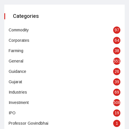
Categories
Commodity
97
Corporates
64
Farming
38
General
551
Guidance
26
Gujarat
39
Industries
69
Investment
508
IPO
19
Professor Govindbhai
1