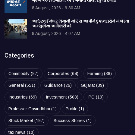
ગ્રૂપ અને મોબાઈલ એપ બનાવી ચાલી રહેલી ઠગાઈ
8 August, 2026 - 9:30 AM
આઉટવર્ડ નંબર વિનાની નોટિસ આપીને દુકાનદારોને ખંખેરતા
અમ્યુકોના અધિકારીઓ
8 August, 2026 - 4:07 AM
Categories
Commodity
(97)
Corporates
(64)
Farming
(38)
General
(551)
Guidance
(26)
Gujarat
(39)
Industries
(69)
Investment
(508)
IPO
(19)
Professor Govindbhai
(1)
Profile
(1)
Stock Market
(197)
Success Stories
(1)
tax news
(10)