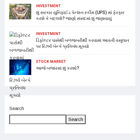
INVESTMENT
શું સરકાર યુનિફાઈડ પેન્શન સ્કીમ (UPS) માં ફેરફાર
કરશે કે બદલશે? જાણો સંસદમાં શું જણાવાયું
INVESTMENT
ડિફોલ્ટર પાસેથી બળજબરીથી કરવામાં આવતી વસૂલાત
પર રિઝર્વ બેન્કે પ્રતિબંધ મૂક્યો
STOCK MARKET
આજે બજારમાં શું કરશો?
Search
Search