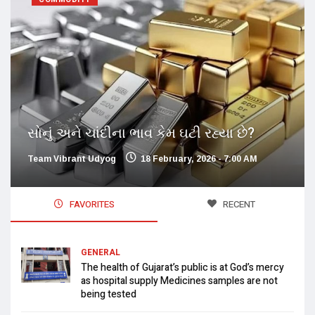
સોનું અને ચાંદીના ભાવ કેમ ઘટી રહ્યા છે?
Team Vibrant Udyog
18 February, 2026 - 7:00 AM
FAVORITES
RECENT
GENERAL
The health of Gujarat’s public is at God’s mercy
as hospital supply Medicines samples are not
being tested