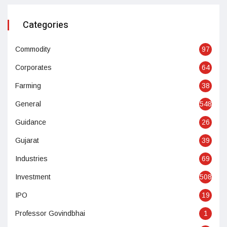
Categories
Commodity
97
Corporates
64
Farming
38
General
548
Guidance
26
Gujarat
39
Industries
69
Investment
508
IPO
19
Professor Govindbhai
1